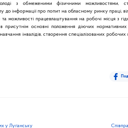
молоді з обмеженими фізичними можливостями, с
 до інформації про попит на обласному ринку праці, віл
та можливості працевлаштування на робочі місця з гід
ав присутнім основні положення діючих нормативних
 навчання інвалідів, створення спеціалізованих робочих 
Под
их у Луганську
Співпра