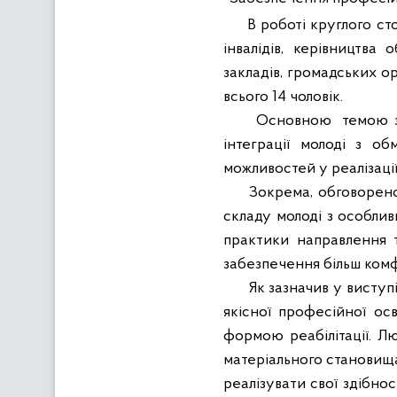
В роботі круглого ст
інвалідів, керівництва 
закладів, громадських ор
всього 14 чоловік.
Основною
темою 
інтеграції молоді з о
можливостей у реалізації
Зокрема, обговорено
складу молоді з особли
практики направлення т
забезпечення більш комф
Як зазначив у виступ
якісної професійної ос
формою реабілітації. Л
матеріального становища
реалізувати свої здібно