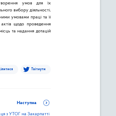
творення умов для їх
ьного вибору діяльності,
ними умовами праці та її
 актів щодо проведення
місць та надання дотацій
ілитися
Твітнути
Наступна
ця з УТОГ на Закарпатті