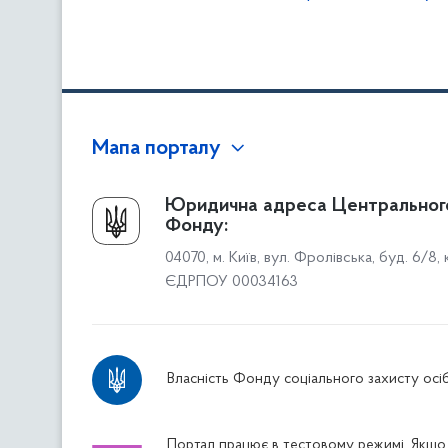
Мапа порталу
Про Фонд
Юридична адреса Центральног
Фонду:
Керівництво
04070, м. Київ, вул. Фролівська, буд. 6/8,
Структура Фонду
ЄДРПОУ 00034163
Територіальні відділення
Вінницьке відділення
Волинське відділення
Власність Фонду соціального захисту осіб
Дніпропетровське відділення
Донецьке відділення
Житомирське відділення
Портал працює в тестовому режимі. Якщо 