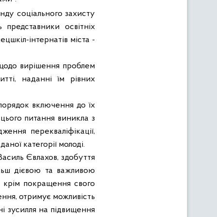
онду соціального захисту
ть представники освітніх
ецшкіл-інтернатів міста -
 щодо вирішення проблем
тті, наданні їм рівних
порядок включення до їх
цього питання виникла з
ження перекваліфікації,
аної категорії молоді.
Василь Євлахов, здобуття
ільш дієвою та важливою
, крім покращення свого
ення, отримує можливість
ні зусилля на підвищення