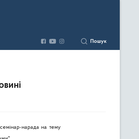
Пошук
овині
 семінар-нарада на тему
ами".