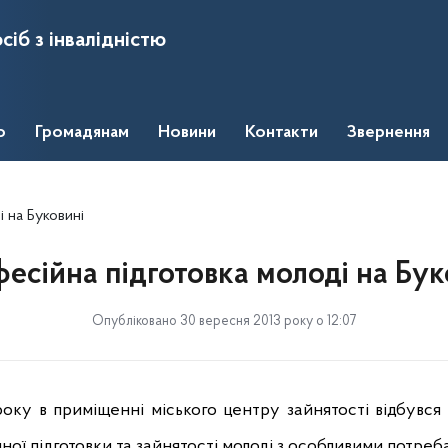
сіб з інвалідністю
о
Громадянам
Новини
Контакти
Звернення
 на Буковині
есійна підготовка молоді на Бук
Опубліковано 30 вересня 2013 року о 12:07
року в приміщенні міського центру зайнятості відбувся
ої підготовки та зайнятості молоді з особливими потреб