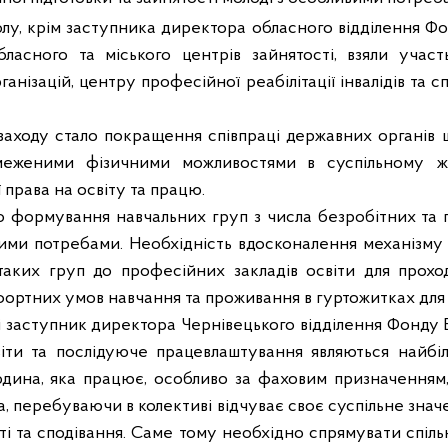
олу, крім заступника директора обласного відділення Ф
обласного та міського центрів зайнятості, взяли учас
ганізацій, центру професійної реабілітації інвалідів та сп
заходу стало покращення співпраці державних органів
бмеженими фізичними можливостями в суспільному жи
 права на освіту та працю.
 формування навчальних груп з числа безробітних та 
вими потребами. Необхідність вдосконалення механізму 
аких груп до професійних закладів освіти для проход
ортних умов навчання та проживання в гуртожитках для д
і заступник директора Чернівецького відділення Фонду 
віти та послідуюче працевлаштування являються найб
юдина, яка працює, особливо за фаховим призначенням
, перебуваючи в колективі відчуває своє суспільне знач
сті та сподівання. Саме тому необхідно спрямувати спіль