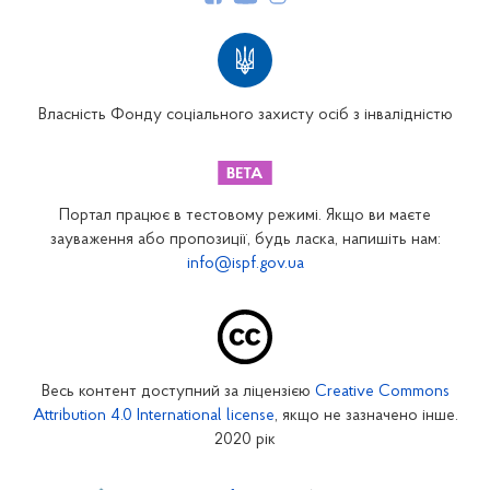
Структура Фонду
Територіальні відділення
Вінницьке відділення
Волинське відділення
Власність Фонду соціального захисту осіб з інвалідністю
Дніпропетровське відділення
Донецьке відділення
Житомирське відділення
Портал працює в тестовому режимі. Якщо ви маєте
Закарпатське відділення
зауваження або пропозиції, будь ласка, напишіть нам:
info@ispf.gov.ua
Запорізьке відділення
Івано-Франківське відділення
Київське міське відділення
Київське обласне відділення
Весь контент доступний за ліцензією
Creative Commons
Кіровоградське відділення
Attribution 4.0 International license
, якщо не зазначено інше.
Луганське відділення
2020 рік
Львівське відділення