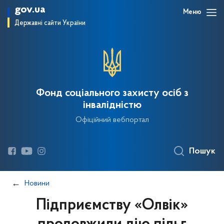
gov.ua
Меню
Державні сайти України
Фонд соціального захисту осіб з
інвалідністю
Офіційний вебпортал
Пошук
Новини
Підприємству «Олвік»