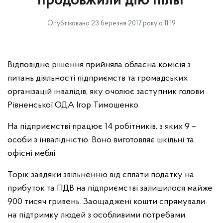
продовжили дію пільг
Опубліковано 23 березня 2017 року о 11:19
Відповідне
рішення
прийняла
обласна
комісія
з
питань
діяльності
підприємств
та
громадських
організацій
інвалідів
,
яку
очолює
заступник
голови
Рівненської
ОДА
Ігор
Тимошенко
.
На
підприємстві
працює
14
робітників
,
з
яких
9 –
особи з
інвалід
ністю
.
Воно
виготовляє
шкільні
та
офісні
меблі
.
Торік завдяки звільненню від сплати податку на
прибуток та ПДВ на підприємстві залишилося майже
900 тисяч гривень. Заощаджені кошти
спрямували
на підтримку людей з особливими потребами.