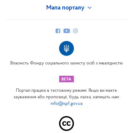
Мапа порталу
Про Фонд
Керівництво
Структура Фонду
Територіальні відділення
Вінницьке відділення
Волинське відділення
Власність Фонду соціального захисту осіб з інвалідністю
Дніпропетровське відділення
Донецьке відділення
Житомирське відділення
Портал працює в тестовому режимі. Якщо ви маєте
Закарпатське відділення
зауваження або пропозиції, будь ласка, напишіть нам:
info@ispf.gov.ua
Запорізьке відділення
Івано-Франківське відділення
Київське міське відділення
Київське обласне відділення