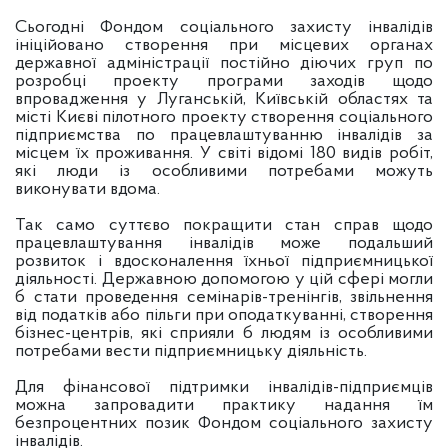
Сьогодні Фондом соціального захисту інвалідів
ініційовано створення при місцевих органах
державної адміністрації постійно діючих груп по
розробці проекту програми заходів щодо
впровадження у Луганській, Київській областях та
місті Києві пілотного проекту створення соціального
підприємства по працевлаштуванню інвалідів за
місцем їх проживання. У світі відомі 180 видів робіт,
які люди із особливими потребами можуть
виконувати вдома.
Так само суттєво покращити стан справ щодо
працевлаштування інвалідів може подальший
розвиток і вдосконалення їхньої підприємницької
діяльності. Державною допомогою у цій сфері могли
б стати проведення семінарів-тренінгів, звільнення
від податків або пільги при оподаткуванні, створення
бізнес-центрів, які сприяли б людям із особливими
потребами вести підприємницьку діяльність.
Для фінансової підтримки інвалідів-підприємців
можна запровадити практику надання їм
безпроцентних позик Фондом соціального захисту
інвалідів.