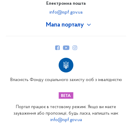
Електронна пошта
info@ispf.gov.ua
Мапа порталу
Про Фонд
Керівництво
Структура Фонду
Територіальні відділення
Вінницьке відділення
Волинське відділення
Власність Фонду соціального захисту осіб з інвалідністю
Дніпропетровське відділення
Донецьке відділення
Житомирське відділення
Портал працює в тестовому режимі. Якщо ви маєте
Закарпатське відділення
зауваження або пропозиції, будь ласка, напишіть нам:
info@ispf.gov.ua
Запорізьке відділення
Івано-Франківське відділення