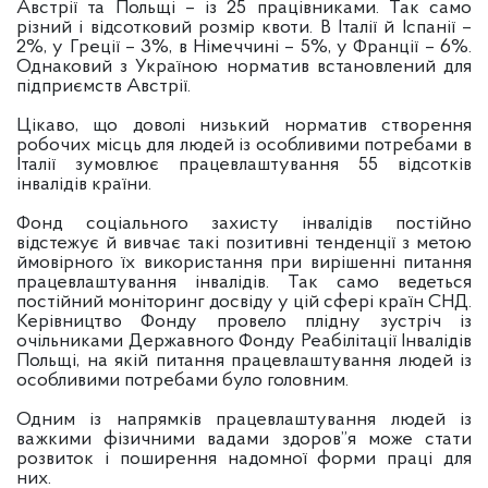
Австрії та Польщі – із 25 працівниками. Так само
різний і відсотковий розмір квоти. В Італії й Іспанії –
2%, у Греції – 3%, в Німеччині – 5%, у Франції – 6%.
Однаковий з Україною норматив встановлений для
підприємств Австрії.
Цікаво, що доволі низький норматив створення
робочих місць для людей із особливими потребами в
Італії зумовлює працевлаштування 55 відсотків
інвалідів країни.
Фонд соціального захисту інвалідів постійно
відстежує й вивчає такі позитивні тенденції з метою
ймовірного їх використання при вирішенні питання
працевлаштування інвалідів. Так само ведеться
постійний моніторинг досвіду у цій сфері країн СНД.
Керівництво Фонду провело плідну зустріч із
очільниками Державного Фонду Реабілітації Інвалідів
Польщі, на якій питання працевлаштування людей із
особливими потребами було головним.
Одним із напрямків працевлаштування людей із
важкими фізичними вадами здоров”я може стати
розвиток і поширення надомної форми праці для
них.