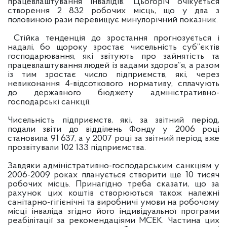
працевлаштування інвалідів. Цьогоріч очікується
створення 2 832 робочих місць, що у два з
половиною рази перевищує минулорічний показник.
Стійка тенденція до зростання прогнозується і
надалі, бо щороку зростає чисельність суб”єктів
господарювання, які звітують про зайнятість та
працевлаштування людей із вадами здоров”я, а разом
із тим зростає число підприємств, які, через
невиконання 4-відсоткового нормативу, сплачують
до державного бюджету адміністративно-
господарські санкції.
Чисельність підприємств, які, за звітний період,
подали звіти до відділень Фонду у 2006 році
становила 91 637, а у 2007 році за звітний період вже
прозвітували 102 133 підприємства.
Завдяки адміністративно-господарським санкціям у
2006-2009 роках планується створити ще 10 тисяч
робочих місць. Принагідно треба сказати, що за
рахунок цих коштів створюються також належні
санітарно-гігієнічні та виробничі умови на робочому
місці інваліда згідно його індивідуальної програми
реабілітації за рекомендаціями МСЕК. Частина цих