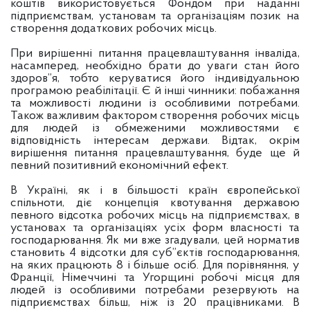
коштів використовується Фондом при наданні
підприємствам, установам та організаціям позик на
створення додаткових робочих місць.
При вирішенні питання працевлаштування інваліда,
насамперед, необхідно брати до уваги стан його
здоров”я, тобто керуватися його індивідуальною
програмою реабілітації. Є й інші чинники: побажання
та можливості людини із особливими потребами.
Також важливим фактором створення робочих місць
для людей із обмеженими можливостями є
відповідність інтересам держави. Відтак, окрім
вирішення питання працевлаштування, буде ще й
певний позитивний економічний ефект.
В Україні, як і в більшості країн європейської
спільноти, діє концепція квотування державою
певного відсотка робочих місць на підприємствах, в
установах та організаціях усіх форм власності та
господарювання. Як ми вже згадували, цей норматив
становить 4 відсотки для суб”єктів господарювання,
на яких працюють 8 і більше осіб. Для порівняння, у
Франції, Німеччині та Угорщині робочі місця для
людей із особливими потребами резервують на
підприємствах більш, ніж із 20 працівниками. В