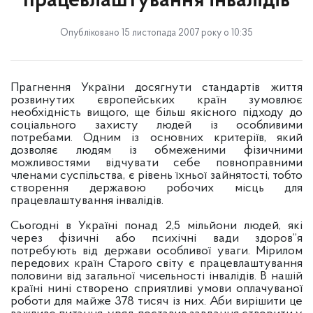
працевлаштування інвалідів
Опубліковано 15 листопада 2007 року о 10:35
Прагнення України досягнути стандартів життя
розвинутих європейських країн зумовлює
необхідність вищого, ще більш якісного підходу до
соціального захисту людей із особливими
потребами. Одним із основних критеріїв, який
дозволяє людям із обмеженими фізичними
можливостями відчувати себе повноправними
членами суспільства, є рівень їхньої зайнятості, тобто
створення державою робочих місць для
працевлаштування інвалідів.
Сьогодні в Україні понад 2,5 мільйони людей, які
через фізичні або психічні вади здоров”я
потребують від держави особливої уваги. Мірилом
передових країн Старого світу є працевлаштування
половини від загальної чисельності інвалідів. В нашій
країні нині створено сприятливі умови оплачуваної
роботи для майже 378 тисяч із них. Аби вирішити це