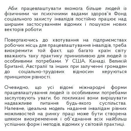
Аби працевлаштувати якомога більше людей із
фізичними чи психічними вадами здоров”я Фонд
соціального захисту інвалідів постійно працює над
ширшим застосуванням відомих і пошуком нових
векторів роботи.
Повертаючись до квотування на підприємствах
робочих місць для працевлаштування інвалідів, треба
виокремити той факт, що багато країн світу
вважають таку практику принизливою для людей із
особливими потребами. У США, Канаді, Великій
Британії, Австралії та інших при залученні громадян
до соціально-трудових відносин керуються
принципом рівності.
Очевидно, що усі відомі міжнародні форми
працевлаштування людей із особливими потребами
заслуговують уваги, бо покликані вони вирішувати
надважливе питання будь-якого суспільства.
Напевне, ідеальна модель надання інвалідам рівних
можливостей на ринку праці може бути створена
шляхом виокремлення і об”єднання всіх найбільш
успішних форм і методів, відомих у світовій практиці.