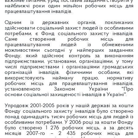
важливе питання, уряд поставив завдання створити у
найближчі роки один мільйон робочих місць для
працевлаштування інвалідів.
Одним із державних органів, покликаних
здійснювати соціальний захист людей із особливими
потребами, є Фонд соціального захисту інвалідів.
Саме створення робочих місць для
працевлаштування людей із обмеженими
можливостями сьогодні у найперших завданнях
Фонду, який здійснює контроль за виконанням
підприємствами, установами, організаціями, у тому
числі підприємствами і організаціями громадських
організацій інвалідів, фізичними особами, які
використовують найману працю, нормативу
робочих місць для працевлаштування інвалідів,
установленого Законом України "Про
основи соціальної захищеності інвалідів в Україні".
Упродовж 2001-2005 років у нашій державі за кошти
Фонду соціального захисту інвалідів було створено
понад одинадцять тисяч робочих місць для людей із
особливими потребами. У 2006 році за кошти Фонду
було створено 1 276 робочих місць, а за десять
місяців 2007-го – 2 435 робочих місць для