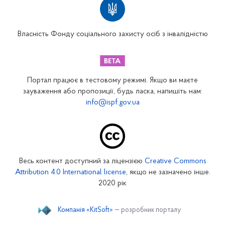
Вінницьке відділення
Волинське відділення
Власність Фонду соціального захисту осіб з інвалідністю
Дніпропетровське відділення
Донецьке відділення
Житомирське відділення
Портал працює в тестовому режимі. Якщо ви маєте
Закарпатське відділення
зауваження або пропозиції, будь ласка, напишіть нам:
info@ispf.gov.ua
Запорізьке відділення
Івано-Франківське відділення
Київське міське відділення
Київське обласне відділення
Весь контент доступний за ліцензією
Creative Commons
Кіровоградське відділення
Attribution 4.0 International license
, якщо не зазначено інше.
Луганське відділення
2020 рік
Львівське відділення
Компанія «KitSoft»
— розробник порталу
Миколаївське відділення