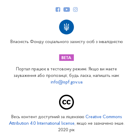
Керівництво
Структура Фонду
Територіальні відділення
Вінницьке відділення
Волинське відділення
Власність Фонду соціального захисту осіб з інвалідністю
Дніпропетровське відділення
Донецьке відділення
Житомирське відділення
Портал працює в тестовому режимі. Якщо ви маєте
Закарпатське відділення
зауваження або пропозиції, будь ласка, напишіть нам:
info@ispf.gov.ua
Запорізьке відділення
Івано-Франківське відділення
Київське міське відділення
Київське обласне відділення
Весь контент доступний за ліцензією
Creative Commons
Кіровоградське відділення
Attribution 4.0 International license
, якщо не зазначено інше.
Луганське відділення
2020 рік