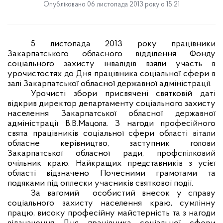
Опубліковано 06 листопада 2013 року о 15:21
5 листопада 2013 року працівники
Закарпатського обласного відділення Фонду
соціального захисту інвалідів взяли участь в
урочистостях до Дня працівника соціальної сфери в
залі Закарпатської обласної державної адміністрації.
Урочисті збори присвячені святковій даті
відкрив директор департаменту соціального захисту
населення Закарпатської обласної державної
адміністрації В.В.Мацола. З нагоди професійного
свята працівників соціальної сфери області вітали
обласне керівництво, заступник голови
Закарпатської обласної ради, профспілковий
очільник краю. Найкращих представників з усієї
області відзначено Почесними грамотами та
подяками під оплески учасників святкової події.
За вагомий
особистий внесок у справу
соціального захисту населення краю, сумлінну
працю, високу професійну майстерність та з нагоди