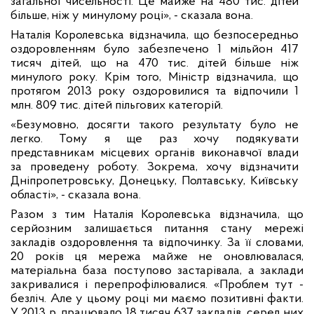
загальної чисельності. Ц
е майже на 480 тис. дітей
більше,
ніж у минулому році», - сказала вона.
Наталія Королевська відзначила, що безпосередньо
оздоровленням було забезпечено 1 мільйон 417
тисяч дітей, що на 470 тис. дітей більше ніж
минулого року. Крім того, Міністр відзначила, що
протягом 2013 року оздоровилися та відпочили 1
млн. 809 тис. дітей пільгових категорій.
«Безумовно, досягти такого результату було не
легко. Тому я ще раз хочу подякувати
представникам місцевих органів виконавчої влади
за проведену роботу. Зокрема, хочу відзначити
Дніпропетровську, Донецьку, Полтавську, Київську
області», - сказала вона.
Разом з тим Наталія Королевська відзначила, що
серйозним залишається питання стану мережі
закладів оздоровлення та відпочинку. За її словами,
20 років ця мережа майже не оновлювалася,
матеріальна база поступово застарівала, а заклади
закривалися і перепрофілювалися. «Проблем тут -
безліч. Але у цьому році ми маємо позитивні факти.
У 2013 р. працювало 18 тисяч 637 закладів, серед них