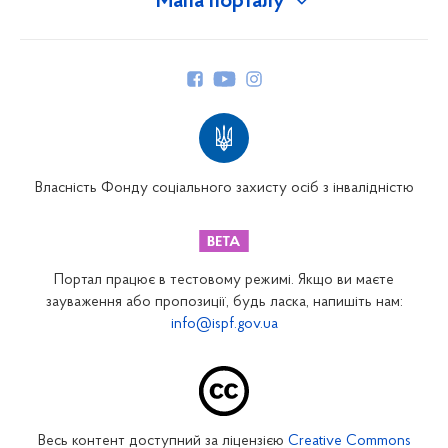
Мапа порталу
Про Фонд
Керівництво
Структура Фонду
Територіальні відділення
Вінницьке відділення
Волинське відділення
Власність Фонду соціального захисту осіб з інвалідністю
Дніпропетровське відділення
Донецьке відділення
Житомирське відділення
Портал працює в тестовому режимі. Якщо ви маєте
Закарпатське відділення
зауваження або пропозиції, будь ласка, напишіть нам:
info@ispf.gov.ua
Запорізьке відділення
Івано-Франківське відділення
Київське міське відділення
Київське обласне відділення
Весь контент доступний за ліцензією
Creative Commons