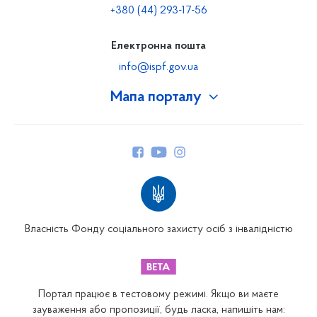
+380 (44) 293-17-56
Електронна пошта
info@ispf.gov.ua
Мапа порталу
Про Фонд
Керівництво
Структура Фонду
Територіальні відділення
Вінницьке відділення
Волинське відділення
Власність Фонду соціального захисту осіб з інвалідністю
Дніпропетровське відділення
Донецьке відділення
Житомирське відділення
Портал працює в тестовому режимі. Якщо ви маєте
Закарпатське відділення
зауваження або пропозиції, будь ласка, напишіть нам: