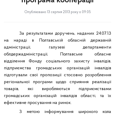
програма кооперації
Опубліковано 13 серпня 2013 року о 09:05
За результатами доручень, наданих 24.07.13
на нараді в Полтавській обласній державній
адміністрації, г
алузеві департаменти
облдержадміністрації,
Полтавське обласне
відділення Фонду соціального захисту інвалідів,
підприємства громадських організацій інвалідів
підготували свої пропозиції стосовно розроблення
регіональної програми щодо сприяння реалізації
товарів, які виробляються підприємствами
громадських організацій інвалідів області, та їх
ефективне просування на ринок.
З метою інформування широкого кола