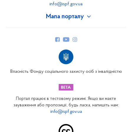
info@ispf.gov.ua
Мапа порталу
Про Фонд
Керівництво
Структура Фонду
Територіальні відділення
Вінницьке відділення
Волинське відділення
Власність Фонду соціального захисту осіб з інвалідністю
Дніпропетровське відділення
Донецьке відділення
Житомирське відділення
Портал працює в тестовому режимі. Якщо ви маєте
Закарпатське відділення
зауваження або пропозиції, будь ласка, напишіть нам:
info@ispf.gov.ua
Запорізьке відділення
Івано-Франківське відділення
Київське міське відділення