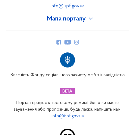
info@ispf.gov.ua
Мапа порталу
Про Фонд
Керівництво
Структура Фонду
Територіальні відділення
Вінницьке відділення
Волинське відділення
Власність Фонду соціального захисту осіб з інвалідністю
Дніпропетровське відділення
Донецьке відділення
Житомирське відділення
Портал працює в тестовому режимі. Якщо ви маєте
Закарпатське відділення
зауваження або пропозиції, будь ласка, напишіть нам:
info@ispf.gov.ua
Запорізьке відділення
Івано-Франківське відділення