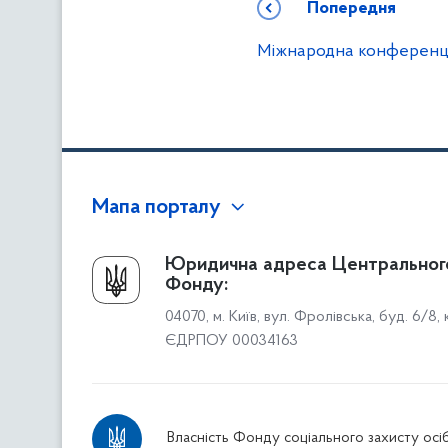
Попередня
Міжнародна конференці
Мапа порталу
Про Фонд
Юридична адреса Центральног
Фонду:
Керівництво
04070, м. Київ, вул. Фролівська, буд. 6/8,
Структура Фонду
ЄДРПОУ 00034163
Територіальні відділення
Вінницьке відділення
Волинське відділення
Власність Фонду соціального захисту осіб
Дніпропетровське відділення