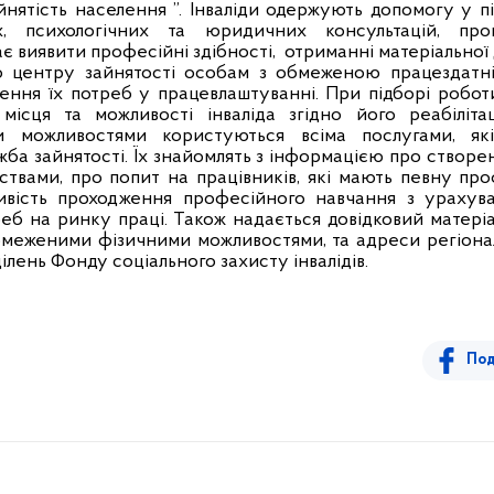
нятість населення ”. Інваліди одержують допомогу у п
х, психологічних та юридичних консультацій, пров
ає виявити професійні здібності,
отриманні матеріальної
о центру зайнятості особам з обмеженою працездатн
ення їх потреб у працевлаштуванні. При підборі робот
місця та можливості інваліда згідно його реабіліта
 можливостями користуються всіма послугами, як
жба зайнятості. Їх знайомлять з інформацією про створен
мствами, про попит на працівників, які мають певну про
ивість проходження професійного навчання з урахува
реб на ринку праці. Також надається довідковий матеріа
обмеженими фізичними можливостями, та адреси регіонал
ділень Фонду соціального захисту інвалідів.
Под