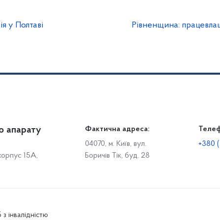
я у Полтаві
Рівненщина: працевла
о апарату
Громадянам
Фактична адреса:
Теле
Дія
Доступ до публічної інформації
Робо
04070, м. Київ, вул.
+380 (
 корпус 15А,
Боричів Тік, буд. 28
Звіти щодо роботи із запитами на отримання публічної
С
інформації
Р
Звернення громадян
с
Графік особистого прийому громадян
С
о
Електронне звернення
 з інвалідністю