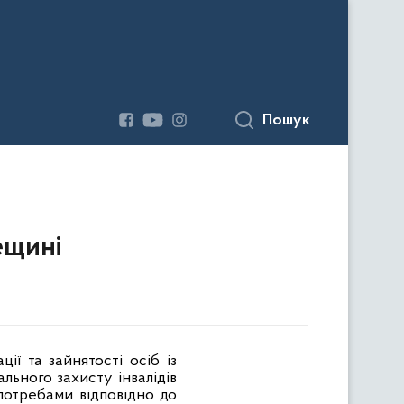
Пошук
ещині
ї та зайнятості осіб із
ьного захисту інвалідів
потребами відповідно до