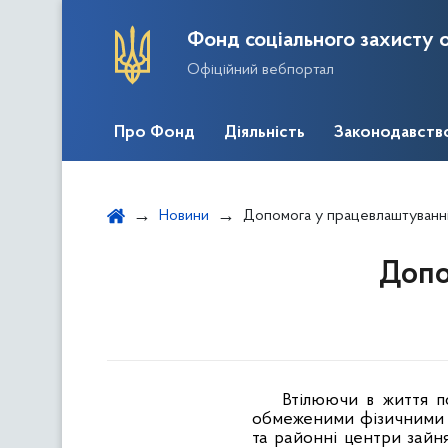
Фонд соціального захисту о
Офіційний вебпортал
Про Фонд
Діяльність
Законодавств
Новини
Допомога у працевлаштуванн
Допо
Втілюючи в життя по
обмеженими фізичними м
та районні центри зайн