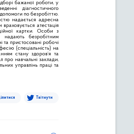
ідборі бажаної роботи, у
еденні діагностичного
 допомоги по безробіттю.
істю надається адресна
и враховується атестація
ційної картки. Особи з
і надають безробітним
і та пристосовані робочі
фесію (спеціальність) на
нням стану здоров’я та
л про навчальні заклади,
ьних управлінь праці та
ілитися
Твітнути