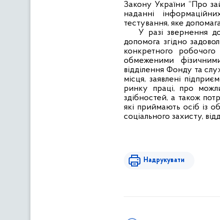
Закону України “Про зай
наданні інформаційни
тестування, яке допомаг
У разі звернення д
допомога згідно задовол
конкретного робочого 
обмеженими фізичними
відділення Фонду та слу
місця, заявлені підприє
ринку праці, про можл
здібностей, а також пот
які приймають осіб із 
соціального захисту, від
Надрукувати