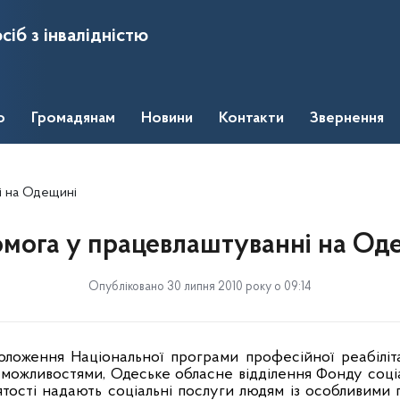
сіб з інвалідністю
о
Громадянам
Новини
Контакти
Звернення
і на Одещині
мога у працевлаштуванні на Од
Опубліковано 30 липня 2010 року о 09:14
ложення Національної програми професійної реабілітаці
ожливостями, Одеське обласне відділення Фонду соціал
ятості надають соціальні послуги людям із особливими 