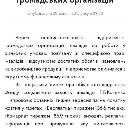
громадських організацій
Опубліковано 08 жовтня 2013 року о 09:30
Через непристосованість підприємств
громадських організацій інвалідів до роботи у
ринкових умовах, пов’язану зі специфікою праці
інвалідів і відсутністю достатніх обсягів
замовлень
на виробництво продукції, підприємства опинилися в
скрутному фінансовому становищі.
За
ініціативи
директора обласного відділення
Фонду соціального захисту інвалідів Р.В.Козенка
впродовж останніх тижнів вересня та на початку
жовтня у газетах
«Бесплатка» тиражем 136,6 тис.екз.,
«Ярмарка» тиражем
85,9 тис.екз., виходять рекламні
інформації про продукцію, яку виготовлюють