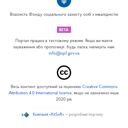
Вінницьке відділення
Волинське відділення
Власність Фонду соціального захисту осіб з інвалідністю
Дніпропетровське відділення
Донецьке відділення
Житомирське відділення
Портал працює в тестовому режимі. Якщо ви маєте
Закарпатське відділення
зауваження або пропозиції, будь ласка, напишіть нам:
info@ispf.gov.ua
Запорізьке відділення
Івано-Франківське відділення
Київське міське відділення
Київське обласне відділення
Весь контент доступний за ліцензією
Creative Commons
Кіровоградське відділення
Attribution 4.0 International license
, якщо не зазначено інше.
Луганське відділення
2020 рік
Львівське відділення
Компанія «KitSoft»
— розробник порталу
Миколаївське відділення
Одеське відділення