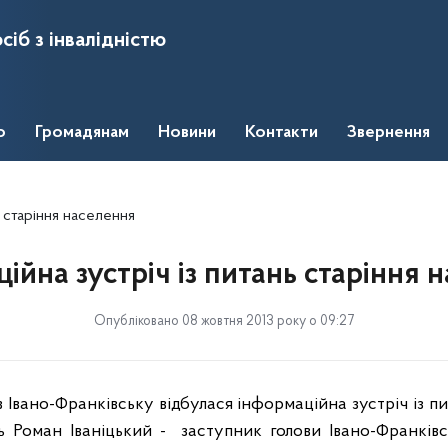
сіб з інвалідністю
о
Громадянам
Новини
Контакти
Звернення
ь старіння населення
ійна зустріч із питань старіння 
Опубліковано 08 жовтня 2013 року о 09:27
 Івано-Франківську відбулася інформаційна зустріч із пи
ь Роман Іваніцький -
заступник голови Івано-Франківс