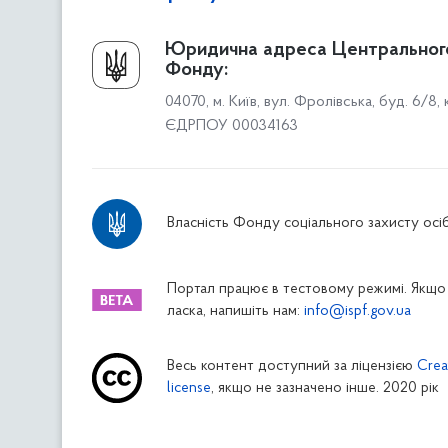
Про Фонд
Юридична адреса Центральног
Фонду:
Керівництво
04070, м. Київ, вул. Фролівська, буд. 6/8,
Структура Фонду
ЄДРПОУ 00034163
Територіальні відділення
Вінницьке відділення
Волинське відділення
Власність Фонду соціального захисту осіб
Дніпропетровське відділення
Донецьке відділення
Житомирське відділення
Портал працює в тестовому режимі. Якщо 
ласка, напишіть нам:
info@ispf.gov.ua
Закарпатське відділення
Запорізьке відділення
Весь контент доступний за ліцензією
Crea
Івано-Франківське відділення
license
, якщо не зазначено інше. 2020 рік
Київське міське відділення
Київське обласне відділення