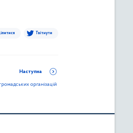
ілитися
Твітнути
Наступна
громадських організацій