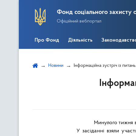
Фонд соціального захисту о
Офіційний вебпортал
Про Фонд
Діяльність
Законодавств
Новини
Інформаційна зустріч із питан
Інформац
Минулого тижня в
У засіданні взяли участ