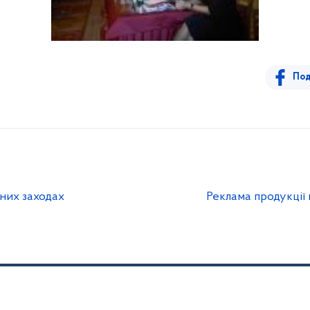
Под
йних заходах
Реклама продукції 