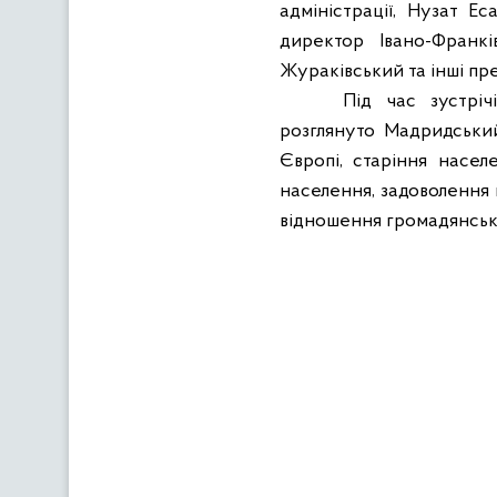
адміністрації, Нузат 
директор Івано-Франкі
Жураківський та інші пр
Під час зустріч
розглянуто Мадридський
Європі, старіння насел
населення, задоволення п
відношення громадянсько