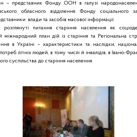
Есан – представник Фонду ООН в галузі народонаселе
вського обласного відділення Фонду соціального за
едставники
влади та засобів масової інформації.
і розглянуті питання старіння населення як соціо
 міжнародний план дій із старіння та Регіональна стр
ення в Україні – характеристики та наслідки, націона
отреб літніх людей, в тому числі й інвалідів, в Івано-Фран
го суспільства до старіння населення.