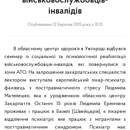
військовослужбовців-
інвалідів
Опубліковано 12 березня 2015 року о 10:15
В обласному центрі здоров’я в Ужгороді відбувся
семінар із соціальної та психологічної реабілітації
військовослужбовців-інвалідів, які повернулися із
зони АТО. На запрошення закарпатських спеціалістів
лектором виступала європейський лікар-психіатр,
фахівець з посттравматичного стресу Людмила
Мателешко, яка є уродженкою обласного центру
Закарпаття. Останні 15 років Людмила Ермінівна
проживає і працює в Базелі (Швейцарія), є лікарем
відділення психіатрії, яке працює з мігрантами з
посттравматичним синдромом. Психіатр має