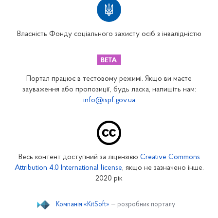
Вінницьке відділення
Волинське відділення
Власність Фонду соціального захисту осіб з інвалідністю
Дніпропетровське відділення
Донецьке відділення
Житомирське відділення
Портал працює в тестовому режимі. Якщо ви маєте
Закарпатське відділення
зауваження або пропозиції, будь ласка, напишіть нам:
info@ispf.gov.ua
Запорізьке відділення
Івано-Франківське відділення
Київське міське відділення
Київське обласне відділення
Весь контент доступний за ліцензією
Creative Commons
Кіровоградське відділення
Attribution 4.0 International license
, якщо не зазначено інше.
Луганське відділення
2020 рік
Львівське відділення
Компанія «KitSoft»
— розробник порталу
Миколаївське відділення