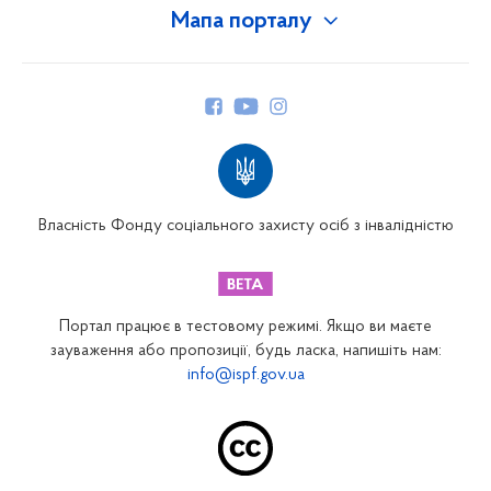
Мапа порталу
Про Фонд
Керівництво
Структура Фонду
Територіальні відділення
Вінницьке відділення
Волинське відділення
Власність Фонду соціального захисту осіб з інвалідністю
Дніпропетровське відділення
Донецьке відділення
Житомирське відділення
Портал працює в тестовому режимі. Якщо ви маєте
Закарпатське відділення
зауваження або пропозиції, будь ласка, напишіть нам:
info@ispf.gov.ua
Запорізьке відділення
Івано-Франківське відділення
Київське міське відділення
Київське обласне відділення