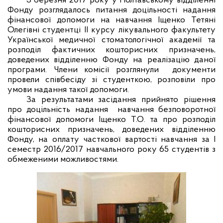
3 березня 2017 року у Полтавському відділенні
Фонду розглядалось питання доцільності надання
фінансової допомоги на навчання Іщенко Тетяні
Олегівні студентці ІІ курсу лікувального факультету
Української медичної стоматологічної академії та
розподіл фактичних кошторисних призначень,
доведених відділенню Фонду на реалізацію даної
програми. Члени комісії розглянули
документи
провели співбесіду зі студенткою, розповіли про
умови надання такої допомоги.
За результатами засідання прийнято рішення
про доцільність надання
навчання безповоротної
фінансової допомоги Іщенко Т.О. та про розподіл
кошторисних призначень, доведених відділенню
Фонду, на оплату часткової вартості навчання за І
семестр 2016/2017 навчального року 65 студентів з
обмеженими можливостями.