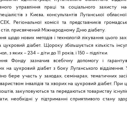
ловного управління праці та соціального захисту на
еціалістів з Києва, консультантів Луганської обласної
СЕК, Регіональної комісії та представників громадськ
й стіл, присвячений Міжнародному Дню діабету.
ння щодо нових методів і технологій лікування цього за
а цукровий діабет. Щороку збільшується кількість інсу
., з яких – 234 – діти до 11 років, і 150 – підлітки.
ення Фонду зазначив всебічну допомогу і гарантув
их на цукровий діабет з боку Луганського відділення.
йно бере участь у заходах, семінарах, тематичних зас
ариством інвалідів та хворих на цукровий діабет. При 
коштів, закуповуються та передаються товариству існул
ати, необхідні у підтриманні сприятливого стану здо