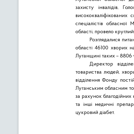
захисту інвалідів, Го
висококваліфікованих сп
спеціалістів обласної М
області, провело кругли
Розглядалися пита
області 46100 хворих н
Луганщині таких – 8806 чол
Директор відділ
товариства людей, хвор
відділення Фонду пості
Луганським обласним тов
за рахунок благодійних 
та інші медичні препар
цукровий діабет.