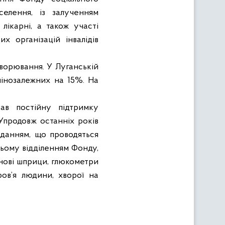
селення, із залученням
 лікарні, а також участі
их організацій інвалідів
хворювання. У Луганській
лінозалежних на 15%. На
ав постійну підтримку
Упродовж останніх років
іданням, що проводяться
цьому відділенням Фонду,
інові шприци, глюкометри
ров’я людини, хворої на