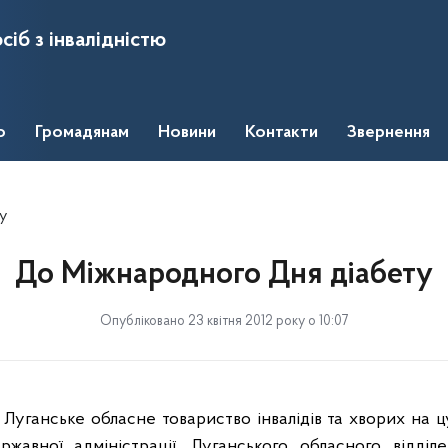
сіб з інвалідністю
о
Громадянам
Новини
Контакти
Звернення
у
До Міжнародного Дня діабету
Опубліковано 23 квітня 2012 року о 10:07
 Луганське обласне товариство інвалідів та хворих на ц
ржавної адміністрації, Луганського обласного відді