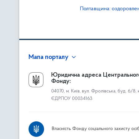
Полтавщина: оздоровлен
Мапа порталу
Про Фонд
Юридична адреса Центральног
Фонду:
Керівництво
04070, м. Київ, вул. Фролівська, буд. 6/8,
Структура Фонду
ЄДРПОУ 00034163
Територіальні відділення
Вінницьке відділення
Волинське відділення
Власність Фонду соціального захисту осіб
Дніпропетровське відділення