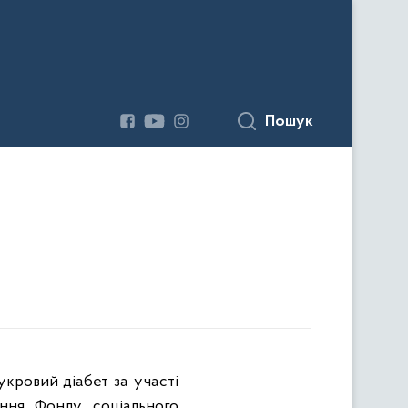
Пошук
укровий діабет за участі
лення Фонду соціального