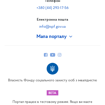
Телефон
+380 (44) 293-17-56
Електронна пошта
info@ispf.gov.ua
Мапа порталу
Про Фонд
Керівництво
Структура Фонду
Територіальні відділення
Вінницьке відділення
Волинське відділення
Власність Фонду соціального захисту осіб з інвалідністю
Дніпропетровське відділення
Донецьке відділення
Житомирське відділення
Портал працює в тестовому режимі. Якщо ви маєте