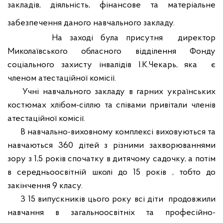
закладів, діяльність, фінансове та матеріальне
забезпечення даного навчального закладу.
На заході була присутня
директор
Миколаївського обласного відділення Фонду
соціального захисту інвалідів І.К.Чекарь, яка
є
членом атестаційної комісії.
Учні навчального закладу в гарних українських
костюмах хлібом-сіллю та співами привітали членів
атестаційної комісії.
В навчально-виховному комплексі виховуються та
навчаються 360 дітей з різними захворюваннями
зору з 1,5 років спочатку в дитячому садочку, а потім
в середньоосвітній школі до 15 років , тобто до
закінчення 9 класу.
З 15 випускників цього року всі діти
продовжили
навчання в загальноосвітніх та професійно-