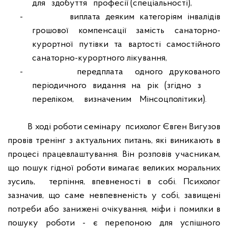
для
здобуття
професії (спеціальності),
-
виплата деяким категоріям інвалідів
грошової компенсації замість санаторно-
курортної путівки та вартості самостійного
санаторно-курортного лікування,
-
передплат
а
одного друкованого
періодичного видання на рік (згідно з
переліком,
визначеним
Мінсоцполітики)
.
В ході роботи семінару
психолог Євген Вигузов
провів тренінг з актуальних питань, які виникають в
процесі працевлаштування. Він розповів учасникам,
що пошук гідної роботи вимагає великих моральних
зусиль,
терпіння, впевненості в собі. Психолог
зазначив, що саме невпевненість у собі, завищені
потреби або занижені очікування, міфи і помилки в
пошуку роботи - є перепоною для успішного