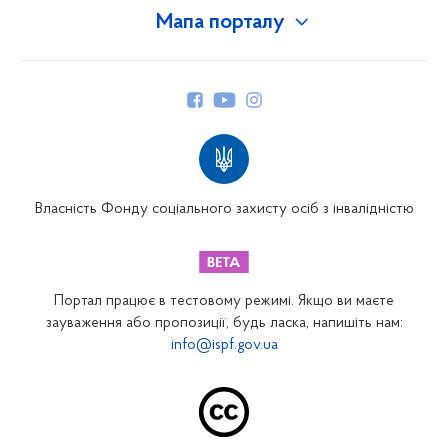
Мапа порталу
Про Фонд
Керівництво
Структура Фонду
Територіальні відділення
Вінницьке відділення
Волинське відділення
Власність Фонду соціального захисту осіб з інвалідністю
Дніпропетровське відділення
Донецьке відділення
Житомирське відділення
Портал працює в тестовому режимі. Якщо ви маєте
Закарпатське відділення
зауваження або пропозиції, будь ласка, напишіть нам:
info@ispf.gov.ua
Запорізьке відділення
Івано-Франківське відділення
Київське міське відділення
Київське обласне відділення