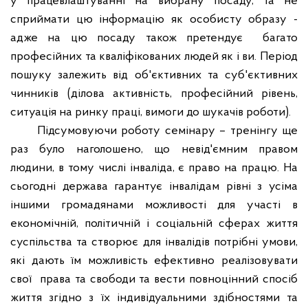
у працевлаштуванні на вибрану посаду, та не
сприймати цю інформацію як особисту образу -
адже на цю посаду також претендує
багато
професійних та кваліфікованих людей як і ви.
Період
пошуку залежить від об'єктивних та суб'єктивних
чинників (ділова активність, професійний рівень,
ситуація на ринку праці, вимоги до шукачів роботи)
.
Підсумовуючи роботу семінару – тренінгу ще
раз було наголошено, що
невід'ємним правом
людини, в тому числі інваліда, є право на працю. На
сьогодні д
ержава гарантує інвалідам рівні з усіма
іншими громадянами можливості для участі в
економічній, політичній і соціальній сферах життя
суспільства та створює для інвалідів потрібні умови,
які дають їм можливість ефективно реалізовувати
свої
права та свободи та вести повноцінний спосіб
життя згідно з їх індивідуальними здібностями та