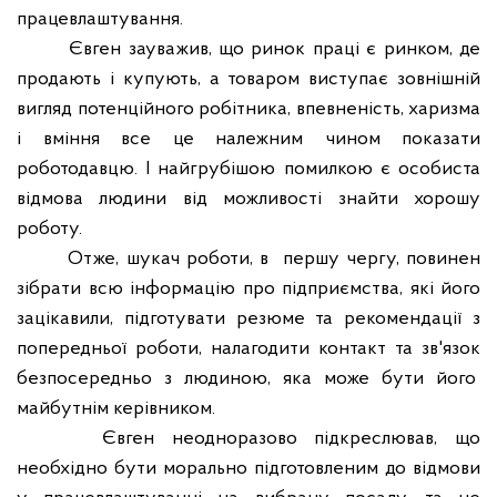
працевлаштування.
Євген зауважив, що ринок праці є ринком, де
продають і купують, а товаром виступає зовнішній
вигляд потенційного робітника, впевненість, харизма
і вміння все це належним чином показати
роботодавцю. І найгрубішою помилкою є особиста
відмова людини від можливості знайти хорошу
роботу.
Отже, шукач роботи, в
першу чергу, повинен
зібрати всю інформацію про підприємства, які його
зацікавили, підготувати резюме та рекомендації з
попередньої роботи, налагодити контакт та зв'язок
безпосередньо з людиною, яка може бути його
майбутнім керівником.
Євген неодноразово підкреслював, що
необхідно бути морально підготовленим до відмови