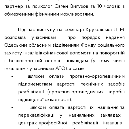
партнер та психолог Євген Вигузов та 10 чоловік з
обмеженими фізичними можливостями.
Під час виступу на семінарі Круковська Л. М.
розповіла учасникам
про порядок надання
Одеським обласним відділенням Фонду соціального
захисту інвалідів фінансової допомоги на поворотній
і безповоротній основі
інвалідам (у тому числі
інвалідам - учасникам АТО), а саме:
-
шляхом
оплати
протезно-ортопедичним
підприємствам
вартості
технічних
засобів
реабілітації (протезно-ортопедичних виробів
підвищеної складності),
-
шляхом
оплата
вартості
їх
навчання та
перекваліфікації
у
навчальних
закладах,
центрах професійної
реабілітації
інвалідів