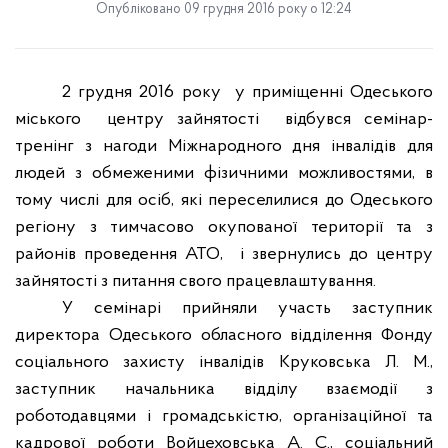
Опубліковано 09 грудня 2016 року о 12:24
2 грудня 2016 року
у приміщенні Одеського
міського
центру зайнятості
відбувся семінар-
тренінг з нагоди Міжнародного дня інвалідів для
людей з обмеженими фізичними можливостями, в
тому числі для осіб, які переселилися до Одеського
регіону з тимчасово окупованої території та з
районів проведення АТО,
і звернулись до центру
зайнятості з питання свого працевлаштування.
У семінарі прийняли участь заступник
директора Одеського обласного відділення Фонду
соціального захисту інвалідів Круковська Л. М.,
заступник начальника відділу взаємодії з
роботодавцями і громадськістю, організаційної та
кадрової роботи Войцеховська А. С., соціальний