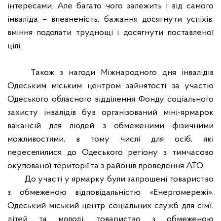
інтересами. Але багато чого залежить і від самого
інваліда – впевненість, бажання досягнути успіхів,
вміння подолати труднощі і досягнути поставленої
цілі.
Також з нагоди Міжнародного дня інвалідів
Одеським міським центром зайнятості за участю
Одеського обласного відділення Фонду соціального
захисту інвалідів був організований міні-ярмарок
вакансій для людей з обмеженими фізичними
можливостями, в тому числі для осіб, які
переселилися до Одеського регіону з тимчасово
окупованої території та з районів проведення АТО.
До участі у ярмарку були запрошені товариство
з обмеженою відповідальністю «Енергомережі»,
Одеський міський центр соціальних служб для сім’ї,
дітей та молоді, товариство з обмеженою