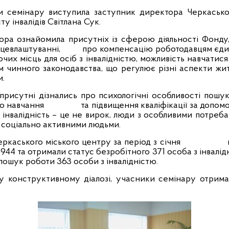
 семінару виступила заступник директора Черкаськог
у інвалідів Світлана Сук.
ра ознайомила присутніх із сферою діяльності Фонду, 
рацевлаштуванні,
про компенсацію роботодавцям єди
чих місць для осіб з інвалідністю, можливість навчатися
м чинного законодавства, що регулює різні аспекти ж
и.
 присутні дізнались про психологічні особливості пошук
го навчання
та підвищення кваліфікації за допом
 інвалідність – це не вирок, люди з особливими потреб
 соціально активними людьми.
ркаського міського центру за період з січня
44 та отримали статус безробітного 371 особа з інвалід
ошук роботи 363 особи з інвалідністю.
у конструктивному діалозі, учасники семінару отримал