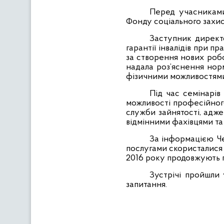
Перед учасниками
Фонду соціального захист
Заступник директо
гарантії інвалідів при п
за створення нових робо
надала роз’яснення нор
фізичними можливостям
Під час семінарів
можливості професійно
служби зайнятості, адже
відмінними фахівцями та
За інформацією Че
послугами скористалися 9
2016 року продовжують п
Зустрічі пройшли 
запитання.