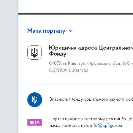
Мапа порталу
Про Фонд
Юридична адреса Центральног
Фонду:
Керівництво
04070, м. Київ, вул. Фролівська, буд. 6/8,
Структура Фонду
ЄДРПОУ 00034163
Територіальні відділення
Вінницьке відділення
Волинське відділення
Власність Фонду соціального захисту осіб
Дніпропетровське відділення
Донецьке відділення
Житомирське відділення
Портал працює в тестовому режимі. Якщо 
ласка, напишіть нам:
info@ispf.gov.ua
Закарпатське відділення