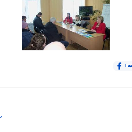
Под
и