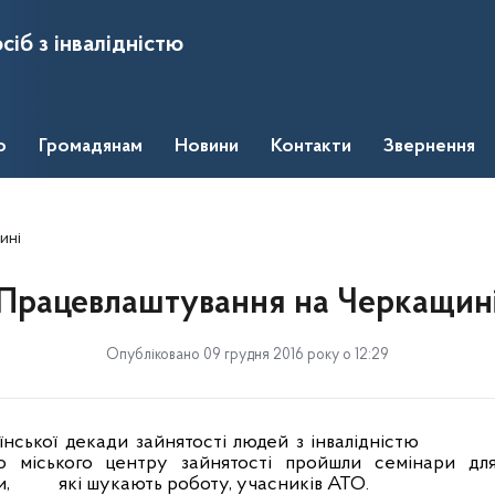
сіб з інвалідністю
о
Громадянам
Новини
Контакти
Звернення
ині
Працевлаштування на Черкащин
Опубліковано 09 грудня 2016 року о 12:29
нської декади зайнятості людей з інвалідністю
го міського центру зайнятості пройшли семінари д
и,
які шукають роботу, учасників АТО.