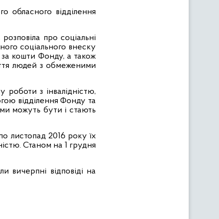
о обласного відділення
розповіла про соціальні
ного соціального внеску
 за кошти Фонду, а також
иття людей з обмеженими
у роботи з інвалідністю,
огою відділення Фонду та
ами можуть бути і стають
по листопад 2016 року їх
ністю. Станом на 1 грудня
и вичерпні відповіді на