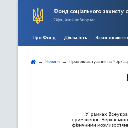
Фонд соціального захисту о
Офіційний вебпортал
Про Фонд
Діяльність
Законодавств
Новини
Працевлаштування на Черкащ
У рамках Всеукраї
приміщенні Черкасько
фізичними можливостям