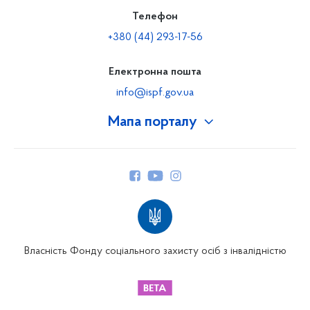
Телефон
+380 (44) 293-17-56
Електронна пошта
info@ispf.gov.ua
Мапа порталу
Про Фонд
Керівництво
Структура Фонду
Територіальні відділення
Вінницьке відділення
Волинське відділення
Власність Фонду соціального захисту осіб з інвалідністю
Дніпропетровське відділення
Донецьке відділення
Житомирське відділення