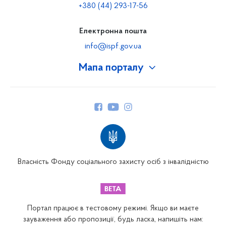
+380 (44) 293-17-56
Електронна пошта
info@ispf.gov.ua
Мапа порталу
Про Фонд
Керівництво
Структура Фонду
Територіальні відділення
Вінницьке відділення
Волинське відділення
Власність Фонду соціального захисту осіб з інвалідністю
Дніпропетровське відділення
Донецьке відділення
Житомирське відділення
Портал працює в тестовому режимі. Якщо ви маєте
Закарпатське відділення
зауваження або пропозиції, будь ласка, напишіть нам: