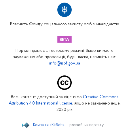
Територіальні відділення
Вінницьке відділення
Волинське відділення
Власність Фонду соціального захисту осіб з інвалідністю
Дніпропетровське відділення
Донецьке відділення
Житомирське відділення
Портал працює в тестовому режимі. Якщо ви маєте
Закарпатське відділення
зауваження або пропозиції, будь ласка, напишіть нам:
info@ispf.gov.ua
Запорізьке відділення
Івано-Франківське відділення
Київське міське відділення
Київське обласне відділення
Весь контент доступний за ліцензією
Creative Commons
Кіровоградське відділення
Attribution 4.0 International license
, якщо не зазначено інше.
Луганське відділення
2020 рік
Львівське відділення
Компанія «KitSoft»
— розробник порталу
Миколаївське відділення