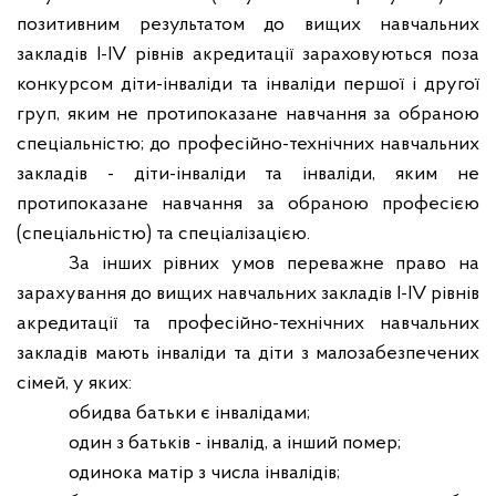
позитивним результатом до вищих навчальних
закладів I-IV рівнів акредитації зараховуються поза
конкурсом діти-інваліди та інваліди першої і другої
груп, яким не протипоказане навчання за обраною
спеціальністю; до професійно-технічних навчальних
закладів - діти-інваліди та інваліди, яким не
протипоказане навчання за обраною професією
(спеціальністю) та спеціалізацією.
За інших рівних умов переважне право на
зарахування до вищих навчальних закладів I-IV рівнів
акредитації та професійно-технічних навчальних
закладів мають інваліди та діти з малозабезпечених
сімей, у яких:
обидва батьки є інвалідами;
один з батьків - інвалід, а інший помер;
одинока матір з числа інвалідів;