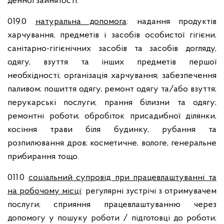
денної зайнятості.
019.0
натуральна допомога
: надання продуктів
харчування, предметів і засобів особистої гігієни,
санітарно-гігієнічних засобів та засобів догляду,
одягу, взуття та інших предметів першої
необхідності; організація харчування; забезпечення
паливом; пошиття одягу, ремонт одягу та/або взуття;
перукарські послуги; прання білизни та одягу;
ремонтні роботи; обробіток присадибної ділянки,
косіння трави біля будинку, рубання та
розпилювання дров; косметичне, вологе, генеральне
прибирання тощо.
011.0
соціальний супровід при працевлаштуванні та
на робочому місці
: регулярні зустрічі з отримувачем
послуги; сприяння працевлаштуванню через
допомогу у пошуку роботи / підготовці до роботи;