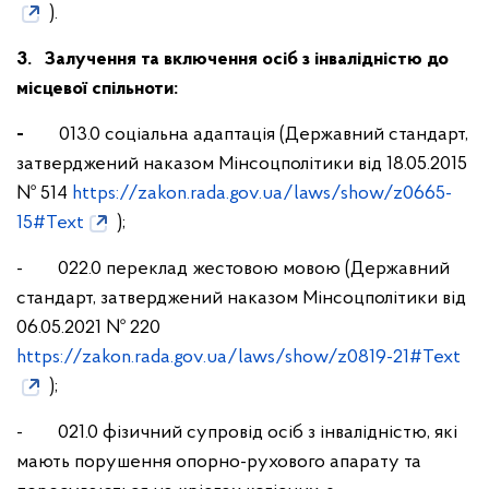
).
3. Залучення та включення осіб з інвалідністю до
місцевої спільноти:
-
013.0
соціальна адаптація (Державний стандарт,
затверджений наказом Мінсоцполітики від 18.05.2015
№ 514
https://zakon.rada.gov.ua/laws/show/z0665-
15#Text
);
- 022.0 переклад жестовою мовою (Державний
стандарт, затверджений наказом Мінсоцполітики від
06.05.2021 № 220
https://zakon.rada.gov.ua/laws/show/z0819-21#Text
);
- 021.0 фізичний супровід осіб з інвалідністю, які
мають порушення опорно-рухового апарату та