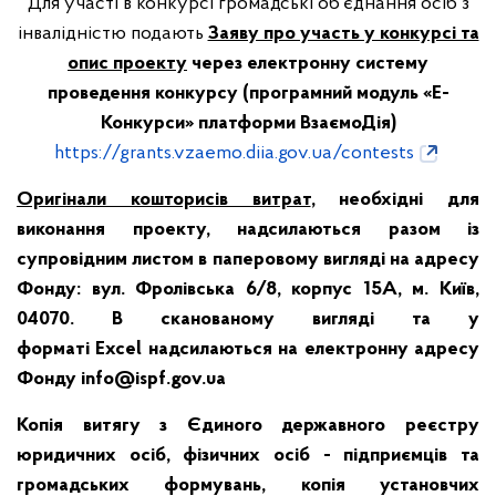
Для участі в конкурсі громадські об’єднання осіб з
інвалідністю подають
Заяву про участь у конкурсі та
опис проекту
через електронну систему
проведення конкурсу (програмний модуль «Е-
Конкурси» платформи ВзаємоДія)
https://grants.vzaemo.diia.gov.ua/contests
Оригінали кошторисів витрат
, необхідні для
виконання проекту, надсилаються разом із
супровідним листом в паперовому вигляді на адресу
Фонду: вул. Фролівська 6/8, корпус 15А, м. Київ,
04070. В сканованому вигляді та у
форматі
Excel
надсилаються на електронну адресу
Фонду
info@ispf.gov.ua
Копія витягу з Єдиного державного реєстру
юридичних осіб, фізичних осіб - підприємців та
громадських формувань, копія установчих