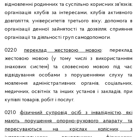
відновленні родинних та суспільно корисних зв'язків;
організація клубів за інтересами, клубів активного
довголіття, університетів третього віку; допомога в
організації денної зайнятості та дозвілля; сприяння
організації та діяльності груп самодопомоги.
022.0
переклад жестовою мовою
: переклад
жестовою мовою (у тому числі з використанням
знакових систем) та словесною мовою під час
відвідування особами з порушеннями слуху та
мовлення адміністративних органів, соціальних,
медичних, освітніх та інших установ і закладів, при
купівлі товарів, робіт і послуг.
021.0
фізичний супровід осіб з інвалідністю, які
мають порушення опорно-рухового апарату та
пересуваються на кріслах колісних, з