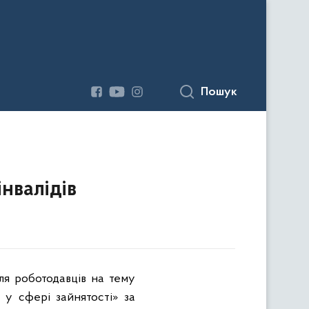
Пошук
інвалідів
для роботодавців на тему
у сфері зайнятості» за