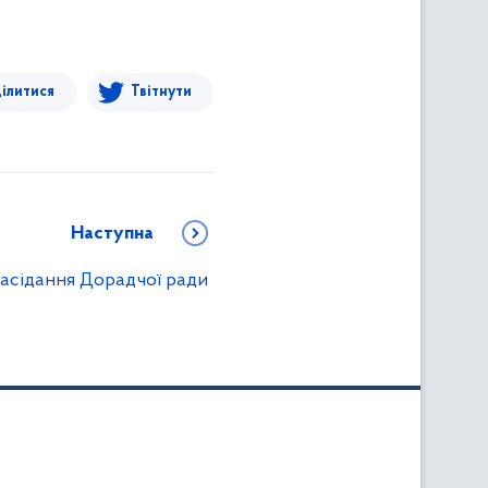
ілитися
Твітнути
Наступна
асідання Дорадчої ради