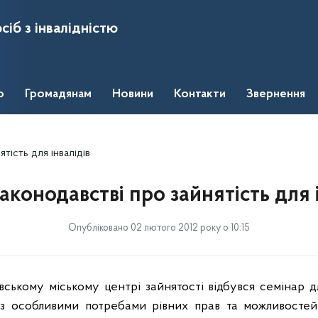
сіб з інвалідністю
о
Громадянам
Новини
Контакти
Звернення
тість для інвалідів
аконодавстві про зайнятість для 
Опубліковано 02 лютого 2012 року о 10:15
івському міському центрі зайнятості відбувся семінар 
з особливими потребами рівних прав та можливостей 