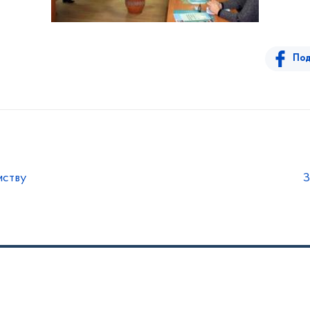
Под
мству
З