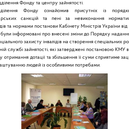
дділення Фонду та центру зайнятості.
ідділення Фонду ознайомив присутніх із поряд
одарських санкцій та пені за невиконання нормат
ів та нормами постанови Кабінету Міністрів України від 3
 були інформовані про внесені зміни до Порядку надання
іального захисту інвалідів на створення спеціальних роб
ій службі зайнятості, які затверджені постановою КМУ ві
 отримання дотації та збільшення її суми сприятиме зац
влаштуванню людей із особливими потребами.