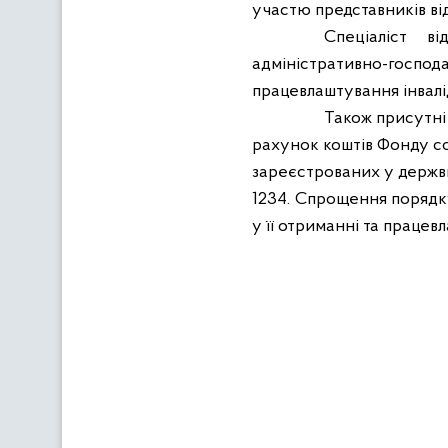
участю представників ві
Спеціаліст в
адміністративно-госп
працевлаштування інвалід
Також присутні
рахунок коштів Фонду соц
зареєстрованих у держвн
1234. Спрощення порядку
у її отриманні та праце