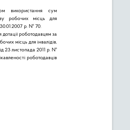
ком використання сум
иву робочих місць для
0.01.2007 р. № 70.
 дотації роботодавцям за
очих місць для інвалідів,
д 23 листопада 2011 р. №
ікавленості роботодавців