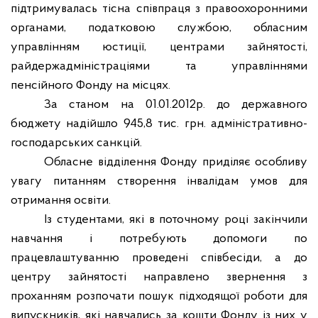
підтримувалась тісна співпраця з правоохоронними
органами, податковою службою, обласним
управлінням юстиції, центрами зайнятості,
райдержадміністраціями та управліннями
пенсійного Фонду на місцях.
За станом на 01.01.2012р. до державного
бюджету надійшло 945,8 тис. грн. адміністративно-
господарських санкцій.
Обласне відділення Фонду приділяє особливу
увагу питанням створення інвалідам умов для
отримання освіти.
Із студентами, які в поточному році закінчили
навчання і потребують допомоги по
працевлаштуванню проведені співбесіди, а до
центру зайнятості направлено звернення з
проханням розпочати пошук підходящої роботи для
випускників, які навчались за кошти Фонду із них у