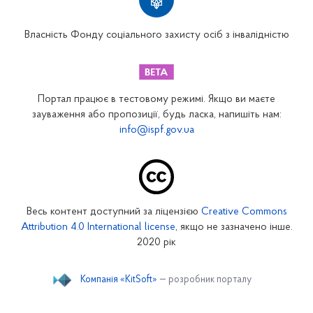
Вінницьке відділення
Волинське відділення
Власність Фонду соціального захисту осіб з інвалідністю
Дніпропетровське відділення
Донецьке відділення
Житомирське відділення
Портал працює в тестовому режимі. Якщо ви маєте
Закарпатське відділення
зауваження або пропозиції, будь ласка, напишіть нам:
info@ispf.gov.ua
Запорізьке відділення
Івано-Франківське відділення
Київське міське відділення
Київське обласне відділення
Весь контент доступний за ліцензією
Creative Commons
Кіровоградське відділення
Attribution 4.0 International license
, якщо не зазначено інше.
Луганське відділення
2020 рік
Львівське відділення
Компанія «KitSoft»
— розробник порталу
Миколаївське відділення
Одеське відділення