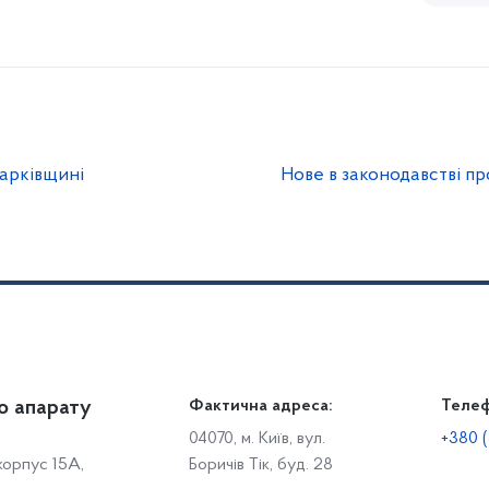
арківщині
Нове в законодавстві про
о апарату
Громадянам
Фактична адреса:
Теле
Дія
Доступ до публічної інформації
Робо
04070, м. Київ, вул.
+380 (
 корпус 15А,
Боричів Тік, буд. 28
Звіти щодо роботи із запитами на отримання публічної
С
інформації