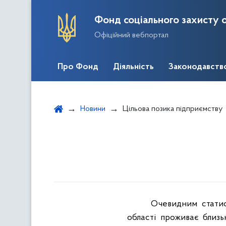
Фонд соціального захисту о
Офіційний вебпортал
Про Фонд
Діяльність
Законодавств
Новини
Цільова позика підприємству
Очевидним стати
області проживає бли