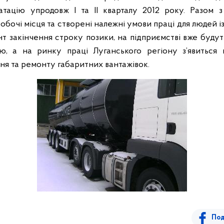
атацію упродовж І та ІІ кварталу 2012 року. Разом з
 робочі місця та створені належні умови праці для людей
т закінчення строку позики, на підприємстві вже буду
тю, а на ринку праці Луганського регіону з’явиться
ня та ремонту габаритних вантажівок.
Под