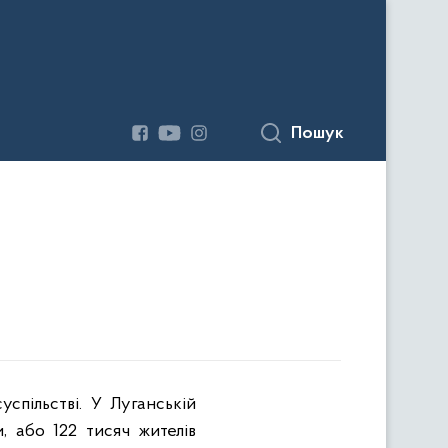
Пошук
успільстві
.
У
Луганській
 або 122 тисяч жителів