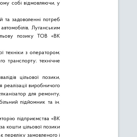
чому собі відмовляючи
, у
ій та задоволенні потреб
автомобілів, Луганським
цільову позику ТОВ «ВК
ї техніки з оператором;
го транспорту; технічне
алідів цільової позики,
 реалізації виробничого
лканізатор для ремонту,
більний підйомник та ін.
иторію підприємства «ВК
за кошти цільової позики
є переліку замовленого і