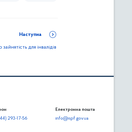
Наступна
 зайнятість для інвалідів
фон
льність
Електронна пошта
тодавцям
44) 293-17-56
info@ispf.gov.ua
плата адміністративно-господарських санкцій