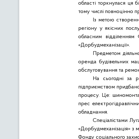
області торкнулася ця б
тому числі повноцінно п
Із метою створенн
регіону у якісних посл
обласним відділенням 
«Дорбудмеханізації».
Предметом діяльно
оренда будівельних маш
обслуговування та ремон
На сьогодні за р
підприємством придбано
процесу. Це: шиномонта
прес електрогідравлічни
обладнання.
Спеціалістами Луг
«Дорбудмеханізація» з м
Фонду соціального захис