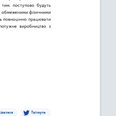
 тим, поступово будуть
 із обмеженими фізичними
ть повноцінно працювати
 потужне виробництво з
ілитися
Твітнути