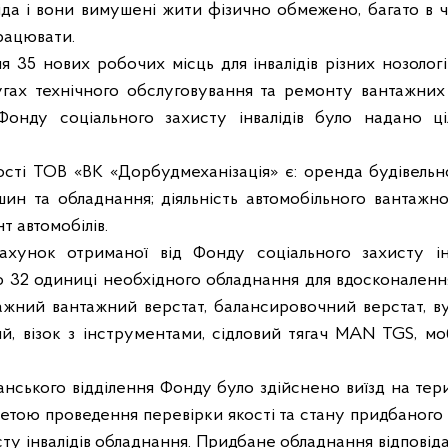
іда і вони
ви
мушені жити
фізично обмежено, багато в 
рацювати.
я 35 нових робочих місць для інвалідів різних нозолог
угах технічного обслуговування та ремонту вантажних 
Фонду соціального захисту інвалідів було надано 
сті ТОВ «ВК «Дорбудмеханізація» є: оренда будівельно
ин та обладнання; діяльність автомобільного вантажно
т автомобілів.
ахунок отриманої від Фонду соціального захисту інв
 32 одиниці необхідного обладнання для вдосконалення
жний вантажний верстат, балансировочний верстат, ву
й, візок з інструментами, сідловий тягач
MAN
TGS
, мо
анського відділення Фонду було здійснено виїзд на тер
етою проведення перевірки якості та стану придбаного 
ту інвалідів обладнання. Придбане обладнання відповіда