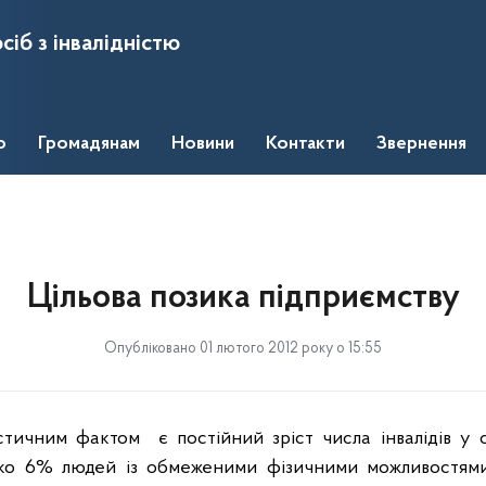
сіб з інвалідністю
о
Громадянам
Новини
Контакти
Звернення
Цільова позика підприємству
Опубліковано 01 лютого 2012 року о 15:55
стичним фактом
є постійний зріст числа інвалідів у с
зько 6% людей
і
з обмеженими
фізичними
можливостями,