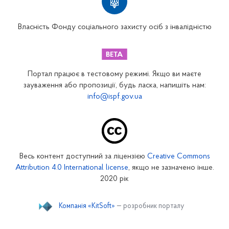
Вінницьке відділення
Волинське відділення
Власність Фонду соціального захисту осіб з інвалідністю
Дніпропетровське відділення
Донецьке відділення
Житомирське відділення
Портал працює в тестовому режимі. Якщо ви маєте
Закарпатське відділення
зауваження або пропозиції, будь ласка, напишіть нам:
info@ispf.gov.ua
Запорізьке відділення
Івано-Франківське відділення
Київське міське відділення
Київське обласне відділення
Весь контент доступний за ліцензією
Creative Commons
Кіровоградське відділення
Attribution 4.0 International license
, якщо не зазначено інше.
Луганське відділення
2020 рік
Львівське відділення
Компанія «KitSoft»
— розробник порталу
Миколаївське відділення
Одеське відділення