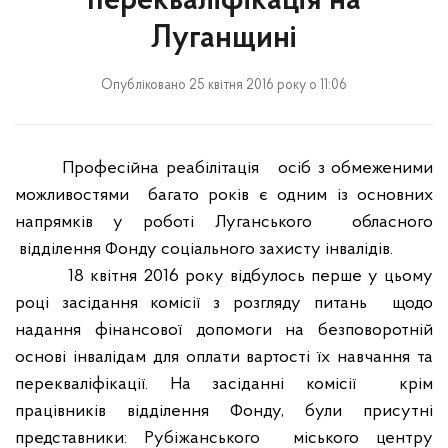
перекваліфікація на
Луганщині
Опубліковано 25 квітня 2016 року о 11:06
Професійна р
еабілітація
осіб з обмеженими
можливостями
багато років
є
одним із основних
напрямків
у роботі
Луганського
обласного
відділення Фонду соціального захисту інвалідів.
18 квітня 2016 року відбулось перше у цьому
році засідання комісії з розгляду питань
щодо
надання фінансової допомоги на безповоротній
основі інвалідам для оплати вартості їх навчання та
перекваліфікації. На засіданні комісії
крім
працівників відділення Фонду, були присутні
представники: Рубіжанського
міського центру