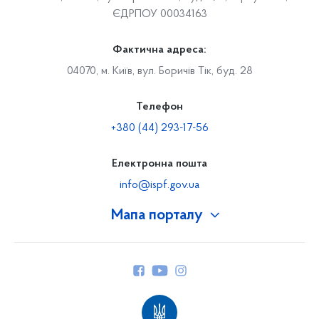
ЄДРПОУ 00034163
Фактична адреса:
04070, м. Київ, вул. Боричів Тік, буд. 28
Телефон
+380 (44) 293-17-56
Електронна пошта
info@ispf.gov.ua
Мапа порталу
Про Фонд
Керівництво
Структура Фонду
Територіальні відділення
Вінницьке відділення