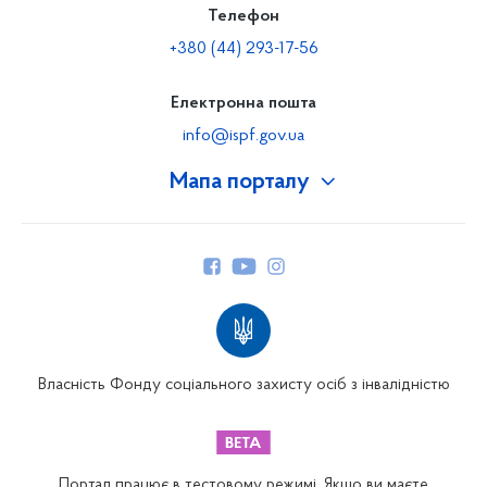
Телефон
+380 (44) 293-17-56
Електронна пошта
info@ispf.gov.ua
Мапа порталу
Про Фонд
Керівництво
Структура Фонду
Територіальні відділення
Вінницьке відділення
Волинське відділення
Власність Фонду соціального захисту осіб з інвалідністю
Дніпропетровське відділення
Донецьке відділення
Житомирське відділення
Портал працює в тестовому режимі. Якщо ви маєте