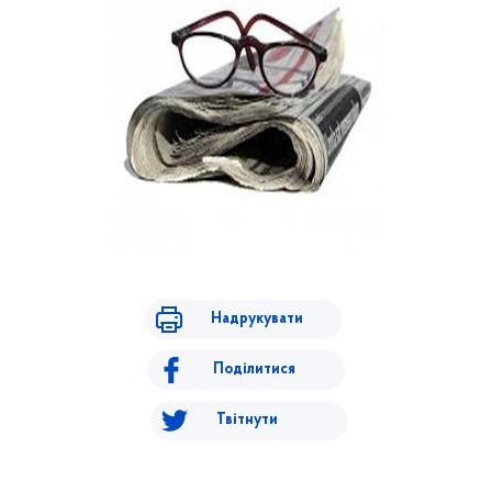
Надрукувати
Поділитися
Твітнути