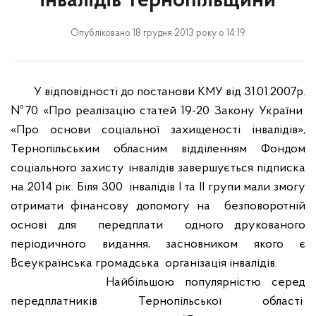
інвалідів Тернопільщини
Опубліковано 18 грудня 2013 року о 14:19
У відповідності до постанови КМУ від 31.01.2007р.
№70 «Про реалізацію статей 19-20 Закону України
«Про основи соціальної захищеності інвалідів»,
Тернопільським обласним відділенням Фондом
соціального захисту інвалідів завершується підписка
на 2014 рік. Біля 300
інвалідів І та ІІ групи мали змогу
отримати фінансову допомогу на
безповоротній
основі для
передплати
одного друкованого
періодичного видання, засновником якого є
Всеукраїнська громадська
організація інвалідів.
Найбільшою популярністю серед
передплатників Тернопільської області