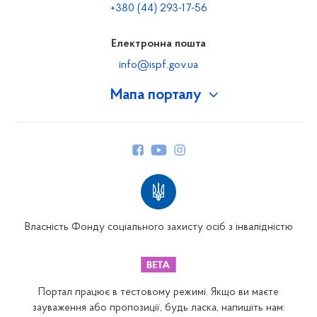
+380 (44) 293-17-56
Електронна пошта
info@ispf.gov.ua
Мапа порталу
Про Фонд
Керівництво
Структура Фонду
Територіальні відділення
Вінницьке відділення
Волинське відділення
Власність Фонду соціального захисту осіб з інвалідністю
Дніпропетровське відділення
Донецьке відділення
Житомирське відділення
Портал працює в тестовому режимі. Якщо ви маєте
Закарпатське відділення
зауваження або пропозиції, будь ласка, напишіть нам: