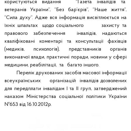
користуються видання
“Газета інвалідів та
ветеранів України”, “Без бар’єрів”, “Наше життя”,
“Сила духу”. Адже вся
інформація висвітлюється
н
а
їхніх шпальтах
щодо соціального
захисту та
правового забезпечення
інвалідів, надаються
кваліфіковані коментарі та консультації фахівців
(медиків, психологів), представників органів
виконавчої влади, практичні поради, новини у сфері
медицини, реабілітації,
та
багато іншого.
Перелік друкованих засобів масової інформації
всеукраїнських
організацій
інвалідів дозволених
для передплати інвалідам І та ІІ груп, затверджений
наказом Міністерства соціальної політики України
№653 від 16.10.2012р.