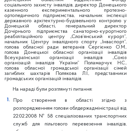
соціального захисту інвалідів, директор Донецького
казенного експериментального протезно-
ортопедичного підприємства, начальник інспекції
державного архітектурно-будівельного контролю у
Донецькій області, генеральний директор
Дочірнього підприємства санаторно-курортного
реабілітаційного центру „Слов’янський курорт”,
начальник Центру інвалідного спорту „Інваспорт”,
голова обласної ради ветеранів Сергієнко О.М.,
голова Донецької обласної організації інвалідів
Всеукраїнської організації інвалідів „Союз
організацій інвалідів України” Поламарчук Н.С.,
голова обласної громадської організації сімей
загиблих шахтарів Полякова Л.І., представники
громадських організацій інвалідів.
На нараді були розглянуті питання:
Про створення в області згідно з
розпорядженням голови облдержадміністрації від
22.02.2008 № 58 спеціалізованих транспортних
служб для пільгового перевезення інвалідів,