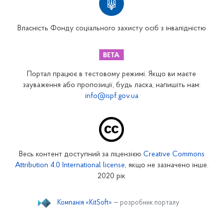
Вінницьке відділення
Волинське відділення
Власність Фонду соціального захисту осіб з інвалідністю
Дніпропетровське відділення
Донецьке відділення
Житомирське відділення
Портал працює в тестовому режимі. Якщо ви маєте
Закарпатське відділення
зауваження або пропозиції, будь ласка, напишіть нам:
info@ispf.gov.ua
Запорізьке відділення
Івано-Франківське відділення
Київське міське відділення
Київське обласне відділення
Весь контент доступний за ліцензією
Creative Commons
Кіровоградське відділення
Attribution 4.0 International license
, якщо не зазначено інше.
Луганське відділення
2020 рік
Львівське відділення
Компанія «KitSoft»
— розробник порталу
Миколаївське відділення
Одеське відділення