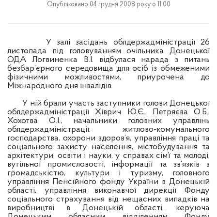
Опубліковано 04 грудня 2008 року о 11:00
У залі засідань облдержадміністрації 26
листопада під головуванням очільника Донецької
ОДА Логвиненка В.І. відбулася нарада з питань
безбар’єрного середовища для осіб із обмеженими
фізичними можливостями, приурочена до
Міжнародного дня інвалідів.
У ній брали участь заступники голови Донецької
облдержадміністрації Хіврич Ю.Є., Петряєва О.Б.,
Хохотва О.І., начальники головних управлінь
облдержадміністрації: житлово-комунального
господарства, охорони здоров’я, управління праці та
соціального захисту населення, містобудування та
архітектури, освіти і науки, у справах сім’ї та молоді,
вугільної промисловості, інформації та зв’язків з
громадськістю, культури і туризму, головного
управління Пенсійного фонду України в Донецькій
області, управління виконавчої дирекції Фонду
соціального страхування від нещасних випадків на
виробництві в Донецькій області, керуюча
Донецьким обласним відділенням Фонду