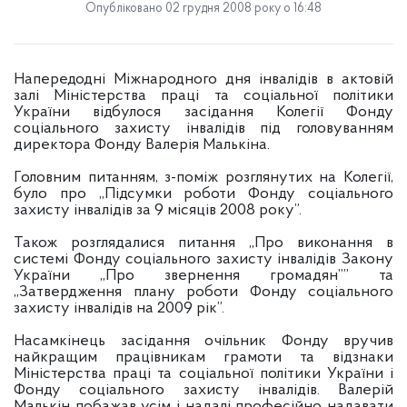
Опубліковано 02 грудня 2008 року о 16:48
Напередодні Міжнародного дня інвалідів в актовій
залі Міністерства праці та соціальної політики
України відбулося засідання Колегії Фонду
соціального захисту інвалідів під головуванням
директора Фонду Валерія Малькіна.
Головним питанням, з-поміж розглянутих на Колегії,
було про „Підсумки роботи Фонду соціального
захисту інвалідів за 9 місяців 2008 року”.
Також розглядалися питання „Про виконання в
системі Фонду соціального захисту інвалідів Закону
України „Про звернення громадян”” та
„Затвердження плану роботи Фонду соціального
захисту інвалідів на 2009 рік”.
Насамкінець засідання очільник Фонду вручив
найкращим працівникам грамоти та відзнаки
Міністерства праці та соціальної політики України і
Фонду соціального захисту інвалідів. Валерій
Малькін побажав усім і надалі професійно надавати