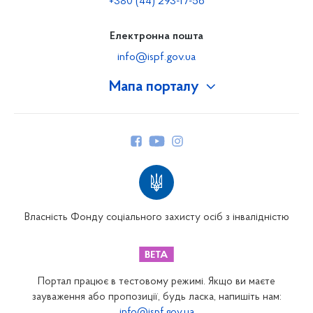
+380 (44) 293-17-56
Електронна пошта
info@ispf.gov.ua
Мапа порталу
Про Фонд
Керівництво
Структура Фонду
Територіальні відділення
Вінницьке відділення
Волинське відділення
Власність Фонду соціального захисту осіб з інвалідністю
Дніпропетровське відділення
Донецьке відділення
Житомирське відділення
Портал працює в тестовому режимі. Якщо ви маєте
Закарпатське відділення
зауваження або пропозиції, будь ласка, напишіть нам:
info@ispf.gov.ua