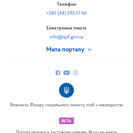
Телефон
+380 (44) 293-17-56
Електронна пошта
info@ispf.gov.ua
Мапа порталу
Про Фонд
Керівництво
Структура Фонду
Територіальні відділення
Вінницьке відділення
Волинське відділення
Власність Фонду соціального захисту осіб з інвалідністю
Дніпропетровське відділення
Донецьке відділення
Житомирське відділення
Портал працює в тестовому режимі. Якщо ви маєте