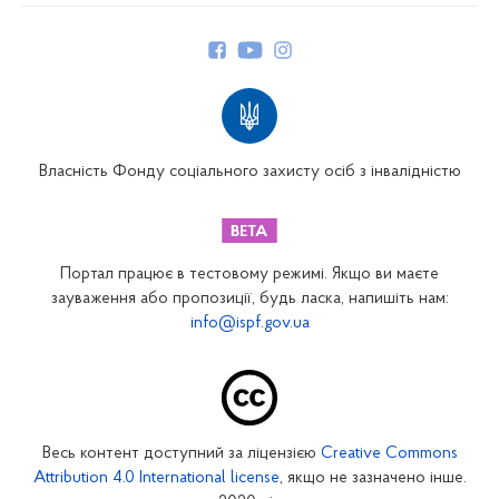
Керівництво
Структура Фонду
Територіальні відділення
Вінницьке відділення
Волинське відділення
Власність Фонду соціального захисту осіб з інвалідністю
Дніпропетровське відділення
Донецьке відділення
Житомирське відділення
Портал працює в тестовому режимі. Якщо ви маєте
Закарпатське відділення
зауваження або пропозиції, будь ласка, напишіть нам:
info@ispf.gov.ua
Запорізьке відділення
Івано-Франківське відділення
Київське міське відділення
Київське обласне відділення
Весь контент доступний за ліцензією
Creative Commons
Кіровоградське відділення
Attribution 4.0 International license
, якщо не зазначено інше.