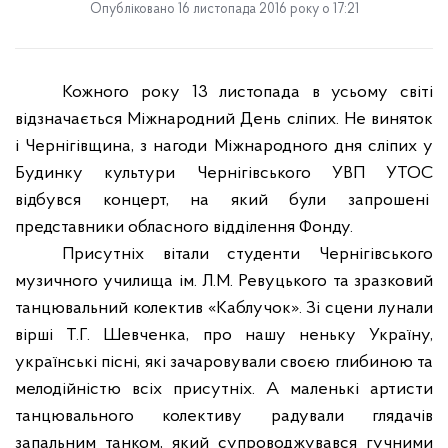
Опубліковано 16 листопада 2016 року о 17:21
Кожного року 13 листопада в усьому світі
відзначається Міжнародний День сліпих. Не виняток
і Чернігівщина, з нагоди Міжнародного дня сліпих у
Будинку культури Чернігівського УВП УТОС
відбувся концерт, на який були запрошені
представники обласного відділення Фонду.
Присутніх вітали студенти Чернігівського
музичного училища ім. Л.М. Ревуцького та зразковий
танцювальний колектив «Каблучок». Зі сцени лунали
вірші Т.Г. Шевченка, про нашу неньку Україну,
українські пісні, які зачаровували своєю глибиною та
мелодійністю всіх присутніх. А маленькі артисти
танцювального колективу радували глядачів
запальним танком, який супроводжувався гучними