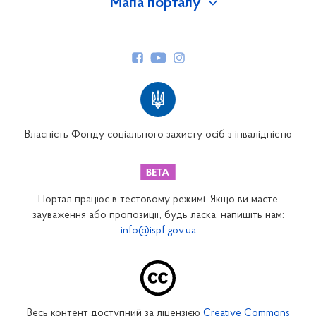
Мапа порталу
Про Фонд
Керівництво
Структура Фонду
Територіальні відділення
Вінницьке відділення
Волинське відділення
Власність Фонду соціального захисту осіб з інвалідністю
Дніпропетровське відділення
Донецьке відділення
Житомирське відділення
Портал працює в тестовому режимі. Якщо ви маєте
Закарпатське відділення
зауваження або пропозиції, будь ласка, напишіть нам:
info@ispf.gov.ua
Запорізьке відділення
Івано-Франківське відділення
Київське міське відділення
Київське обласне відділення
Весь контент доступний за ліцензією
Creative Commons