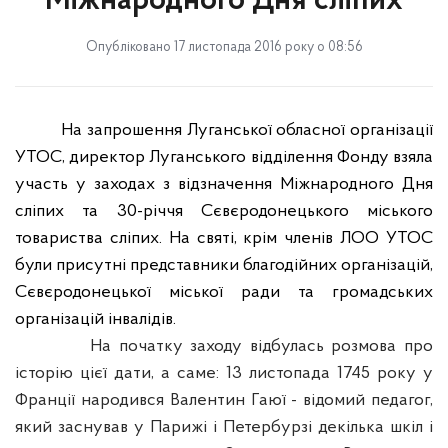
Міжнародного Дня сліпих
Опубліковано 17 листопада 2016 року о 08:56
На запро
ш
ення Луганської обласної організації
УТОС, директор Луганського відділення Фонду взяла
участь у заходах з відзначення Міжнародного Дня
сліпих та 30-річчя Сєвєродонецького міського
товариства сліпих. На святі, крім членів ЛОО УТОС
були присутні представники благодійних організацій,
Сєвєродонецької міської ради та громадських
організацій інвалідів.
На початку заходу відбулась розмова про
історію цієї дати, а саме: 13 листопада 1745 року у
Франції народився Валентин Гаюї - відомий педагог,
який заснував у Парижі і Петербурзі декілька шкіл і