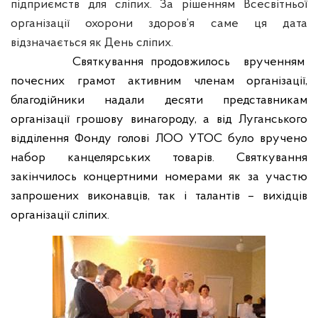
підприємств для сліпих.
За рішенням Всесвітньої
організації охорони здоров’я саме ця дата
відзначається як День сліпих.
Святкування продовжилось
врученням
почесних грамот активним членам організації,
благодійники надали десяти представникам
організації грошову винагороду, а від Луганського
відділення Фонду голові ЛОО УТОС було вручено
набор канцелярських товарів. Святкування
закінчилось концертними номерами як за участю
запрошених виконавців, так і талантів – вихідців
організації сліпих.