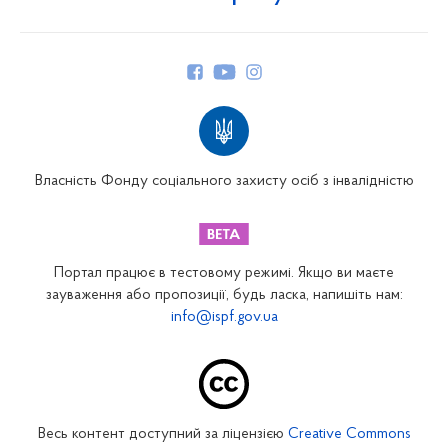
Про Фонд
Керівництво
Структура Фонду
Територіальні відділення
Вінницьке відділення
Волинське відділення
Власність Фонду соціального захисту осіб з інвалідністю
Дніпропетровське відділення
Донецьке відділення
Житомирське відділення
Портал працює в тестовому режимі. Якщо ви маєте
Закарпатське відділення
зауваження або пропозиції, будь ласка, напишіть нам:
info@ispf.gov.ua
Запорізьке відділення
Івано-Франківське відділення
Київське міське відділення
Київське обласне відділення
Весь контент доступний за ліцензією
Creative Commons
Кіровоградське відділення