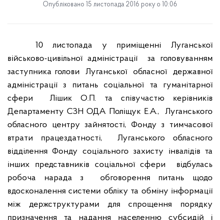
Опубліковано 15 листопада 2016 року о 10:06
10 листопада у приміщенні Луганської
військово-цивільної адміністрації
за головуванням
заступника голови
Луганської
обласної
державної
адміністрації
з питань соціальної та гуманітарної
сфери
Лішик О.П. та співучастю керівників
Департаменту СЗН ОДА Поліщук Е.А.,
Луганського
обласного центру зайнятості, Фонду з тимчасової
втрати працездатності,
Луганського обласного
відділення Фонду соціального захисту інвалідів та
інших представників соціальної сфери
відбулась
робоча нарада з
обговорення питань щодо
вдосконалення системи обліку та обміну інформації
між держструктурами для спрощення порядку
призначення та надання населенню субсидій і