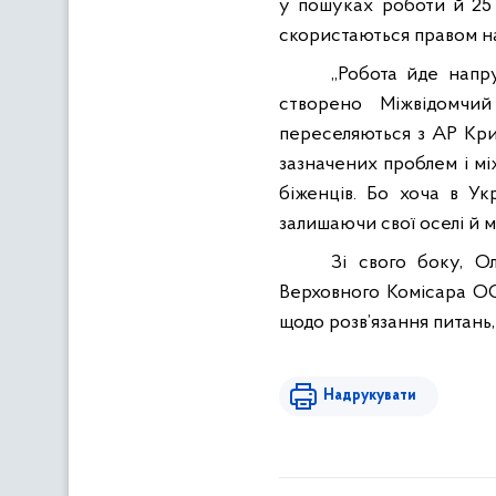
у пошуках роботи й 25 
скористаються правом на
„Робота йде напру
створено Міжвідомчий
переселяються з АР Крим
зазначених проблем і м
біженців. Бо хоча в Укр
залишаючи свої оселі й м
Зі свого боку, О
Верховного Комісара ООН
щодо розв’язання питань,
Надрукувати