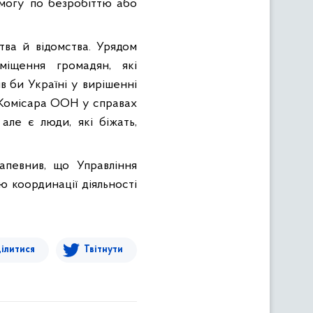
омогу по безробіттю або
тва й відомства. Урядом
міщення громадян, які
в би Україні у вирішенні
 Комісара ООН у справах
 але є люди, які біжать,
запевнив, що Управління
ю координації діяльності
ілитися
Твітнути