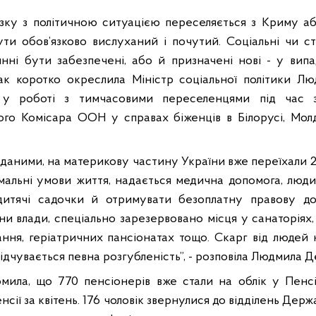
язку з політичною ситуацією переселяється з Криму а
ути обов’язково вислуханий і почутий. Соціальні чи ст
инні бути забезпечені, або й призначені нові - у випа
ак коротко окреслила Міністр соціальної політики Л
 у роботі з тимчасовими переселенцями під час зу
го Комісара ООН у справах біженців в Білорусі, Молд
даними, на материкову частину України вже переїхали 2
рмальні умови життя, надається медична допомога, люди
дитячі садочки й отримувати безоплатну правову до
ни влади, спеціально зарезервовано місця у санаторіях
ння, геріатричних пансіонатах тощо. Скарг від людей 
відчувається певна розгубленість”, - розповіла Людмила Д
омила, що 770 пенсіонерів вже стали на облік у Пенс
ії за квітень. 176 чоловік звернулися до відділень Дер