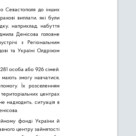
бо Севастополя до інших
рахові виплати, які були
дку, наприклад, набуття
юдмила Денісова головне
стрічі з Регіональним
ові та Україні Олдріхом
281 особа або 926 сімей.
 мають змогу навчатися,
помогу. Їх розселенням
, територіальних центрах
не надходить, ситуація в
енісова.
ійному фонді України й
жавного центру зайнятості