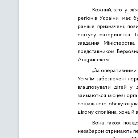
Кожний, хто у зв’
регіонів України, має б
раніше призначені, пов
статусу материнства. Т
завдання Міністерства
представником Верховно
Андрисеком.
„За оперативними 
Усім їм забезпечені но
влаштовувати дітей у 
займаються місцеві орга
соціального обслуговува
цілому спокійна, хоча й 
Вона також повід
незабаром отримають пенс