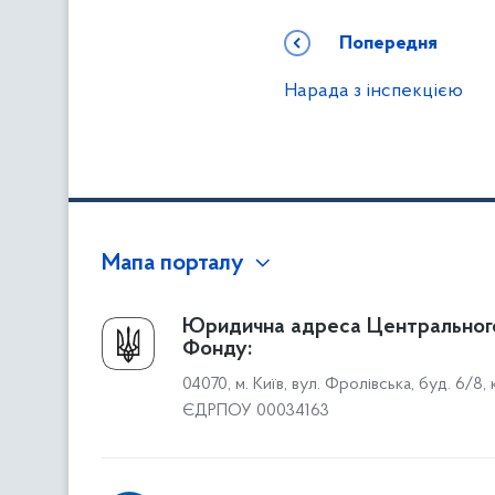
Попередня
Нарада з інспекцією
Мапа порталу
Про Фонд
Юридична адреса Центральног
Фонду:
Керівництво
04070, м. Київ, вул. Фролівська, буд. 6/8,
Структура Фонду
ЄДРПОУ 00034163
Територіальні відділення
Вінницьке відділення
Волинське відділення