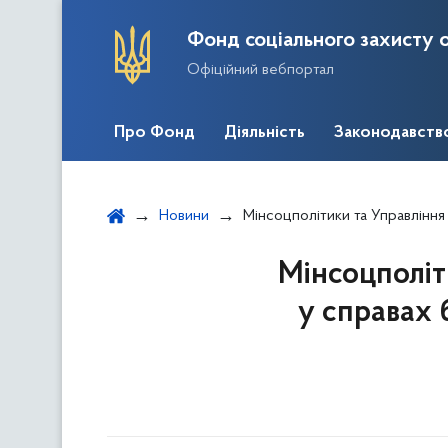
Фонд соціального захисту о
Офіційний вебпортал
Про Фонд
Діяльність
Законодавств
Новини
Мінсоцполітики та Управління Верховного Комісара
Мінсоцполіт
у справах 