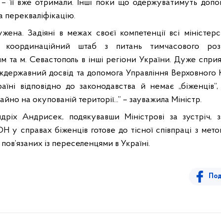
– її вже отримали. Інші поки що одержуватимуть доп
 перекваліфікацію.
жена. Задіяні в межах своєї компетенції всі міністерс
 координаційний штаб з питань тимчасового роз
 та м. Севастополь в інші регіони України. Дуже сприя
іждержавний досвід та допомога Управління Верховного
аїні відповідно до законодавства й немає „біженців”,
айно на окупованій території...” – зауважила Міністр.
лдріх Андрисек, подякувавши Міністрові за зустріч, 
 у справах біженців готове до тісної співпраці з мето
 пов’язаних із переселенцями в Україні.
Под