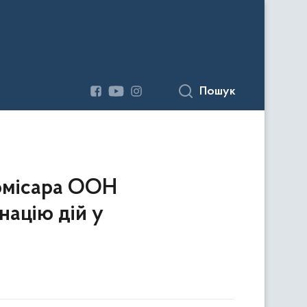
Пошук
Комісара ООН
націю дій у