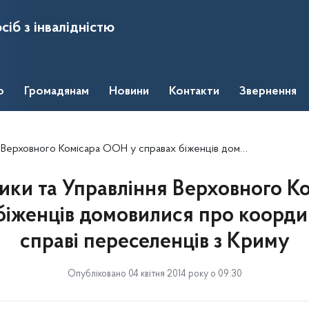
сіб з інвалідністю
о
Громадянам
Новини
Контакти
Звернення
 ООН у справах біженців домовилися про координацію дій у справі переселенців з Криму
ики та Управління Верховного 
біженців домовилися про коорди
справі переселенців з Криму
Опубліковано 04 квітня 2014 року о 09:30