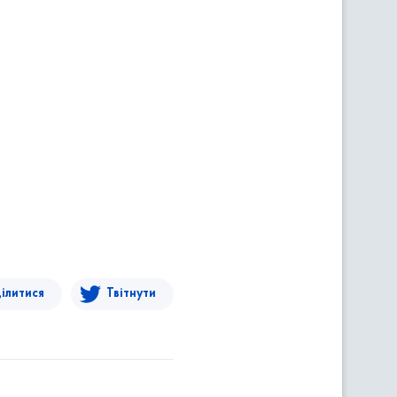
ілитися
Твітнути