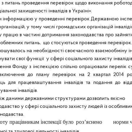
 з питань проведення перевірок щодо виконання роботод
альної захищеності інвалідів в Україні».
ін інформацією у проведенні перевірок Державною інспе
рганізацій, у тому числі громадських організацій інвалідів
 працю в частині дотримання законодавства про зайняті
роблемних питань,
що стосуються проведення перевірок.
олошувалось на необхідності своєчасного взаємообміну 
нувати свої функції
у сфері соціального захисту інвалідів
ілення Фонду з інспекцією спільно опрацювали
перелік с
включення до плану перевірок на 2 квартал 2014 ро
ь для працевлаштування інвалідів та подання до від
ування інвалідів.
між даними державними структурами дозволить якісно
давство у сфері соціального захисту людей із особливи
онодавства.
ту працівникам інспекції було
роз’яснено 
норми ч
ї та трудової діяльності інвалідів
.