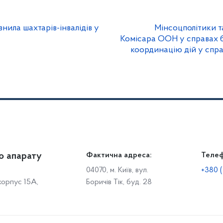
ила шахтарів-інвалідів у
Мінсоцполітики т
Комісара ООН у справах 
координацію дій у спра
о апарату
Громадянам
Фактична адреса:
Теле
Дія
Доступ до публічної інформації
Робо
04070, м. Київ, вул.
+380 (
 корпус 15А,
Боричів Тік, буд. 28
Звіти щодо роботи із запитами на отримання публічної
С
інформації
Р
Звернення громадян
с
Графік особистого прийому громадян