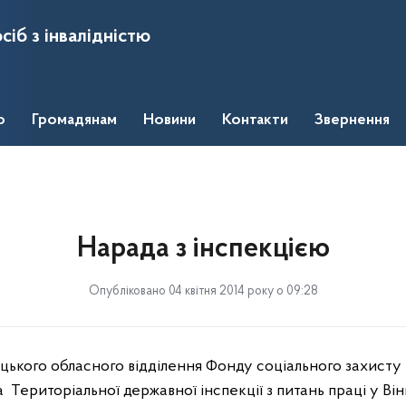
сіб з інвалідністю
о
Громадянам
Новини
Контакти
Звернення
Нарада з інспекцією
Опубліковано 04 квітня 2014 року о 09:28
ицького обласного відділення Фонду соціального захисту 
а
Територіальної державної інспекції з питань праці у Ві