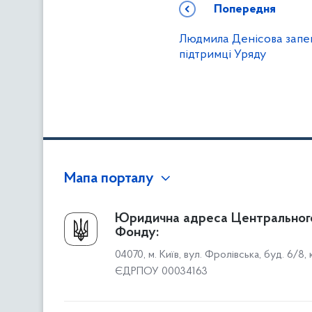
Попередня
Людмила Денісова запевн
підтримці Уряду
Мапа порталу
Про Фонд
Юридична адреса Центральног
Фонду:
Керівництво
04070, м. Київ, вул. Фролівська, буд. 6/8,
Структура Фонду
ЄДРПОУ 00034163
Територіальні відділення
Вінницьке відділення