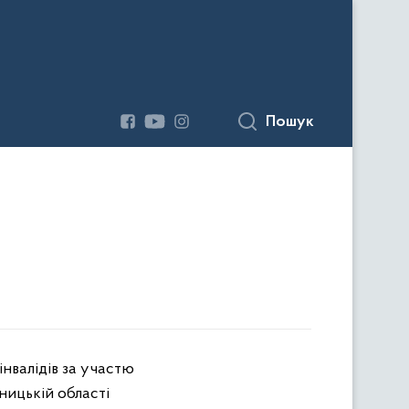
Пошук
інвалідів за участю
нницькій області