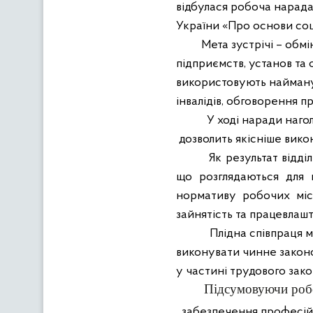
відбулася робоча нарада
України «Про основи соці
Мета зустрічі – обм
підприємств, установ та о
використовують найману
інвалідів, обговорення п
У ході наради наг
дозволить якісніше вико
Як результат відд
що розглядаються для 
нормативу робочих місц
зайнятість та працевлашт
Плідна співпраця 
виконувати чинне законо
у частині трудового зак
Підсумовуючи робо
забезпечення професійно