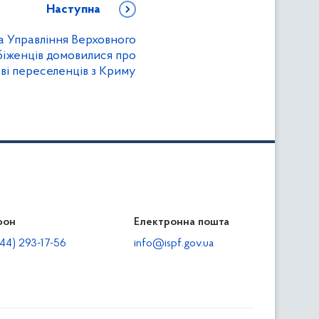
Наступна
а Управління Верховного
біженців домовилися про
ві переселенців з Криму
фон
льність
Електронна пошта
тодавцям
44) 293-17-56
info@ispf.gov.ua
плата адміністративно-господарських санкцій
еквізити для сплати адміністративно-господарських
анкцій та/або пені