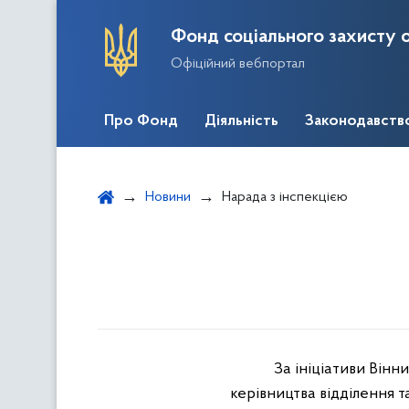
Фонд соціального захисту о
Офіційний вебпортал
Про Фонд
Діяльність
Законодавств
Новини
Нарада з інспекцією
За ініціативи Вінн
керівництва відділення т