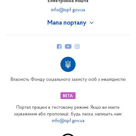
Електронна пошта
info@ispf.gov.ua
Мапа порталу
Про Фонд
Керівництво
Структура Фонду
Територіальні відділення
Вінницьке відділення
Волинське відділення
Власність Фонду соціального захисту осіб з інвалідністю
Дніпропетровське відділення
Донецьке відділення
Житомирське відділення
Портал працює в тестовому режимі. Якщо ви маєте
Закарпатське відділення
зауваження або пропозиції, будь ласка, напишіть нам:
info@ispf.gov.ua
Запорізьке відділення
Івано-Франківське відділення