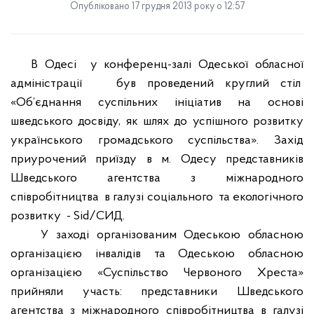
Опубліковано 17 грудня 2013 року о 12:57
В Одесі
у конференц-залі Одеської обласної
адміністрації
був проведений круглий стіл
«Об’єднання суспільних ініціатив на основі
шведського досвіду, як шлях до успішного розвитку
українського громадського суспільства». Захід
приурочений приїзду в м. Одесу представників
Шведського агентства з міжнародного
співробітництва
в галузі соціального
та екологічного
розвитку
-
Sid
/
СИД.
У заході організованим Одеською обласною
організацією інвалідів та Одеською обласною
організацією «Суспільство Червоного Хреста»
прийняли участь
:
представники Шведського
агентства з міжнародного співробітництва в галузі