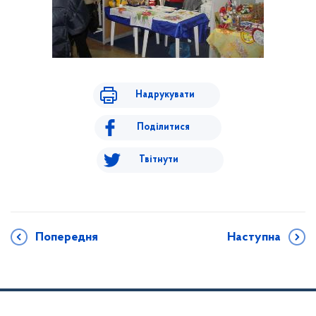
Надрукувати
Поділитися
Твітнути
Попередня
Наступна