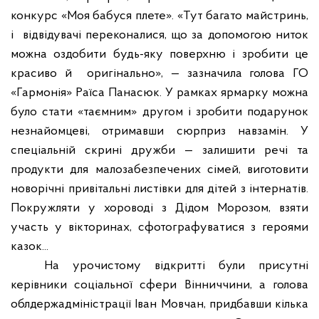
конкурс «Моя бабуся плете». «Тут багато майстринь,
і відвідувачі переконалися, що за допомогою ниток
можна оздобити будь-яку поверхню і зробити це
красиво й оригінально», — зазначила голова ГО
«Гармонія» Раїса Панасюк. У рамках ярмарку можна
було стати «таємним» другом і зробити подарунок
незнайомцеві, отримавши сюрприз навзамін. У
спеціальній скрині дружби — залишити речі та
продукти для малозабезпечених сімей, виготовити
новорічні привітальні листівки для дітей з інтернатів.
Покружляти у хороводі з Дідом Морозом, взяти
участь у вікторинах, сфотографуватися з героями
казок...
На урочистому відкритті були присутні
керівники соціальної сфери Вінниччини, а голова
облдержадміністрації Іван Мовчан, придбавши кілька