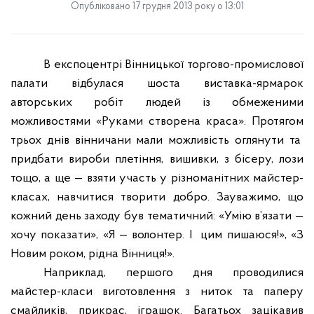
Опубліковано 17 грудня 2013 року о 13:01
В експоцентрі Вінницької торгово-промислової
палати відбулася шоста виставка-ярмарок
авторських робіт людей
і
з обмеженими
можливостями «Руками створена краса». Протягом
трьох днів вінничани мали можливість оглянути та
придбати вироби плетіння, вишивки, з бісеру, лози
тощо, а ще — взяти участь у різноманітних майстер-
класах, навчитися творити добро. Зауважимо, що
кожний день заходу був тематичний: «Умію в’язати —
хочу показати», «Я — волонтер. І цим пишаюся!», «З
Новим роком, рідна Вінниця!».
Наприклад, першого дня проводилися
майстер-класи виготовлення з ниток та паперу
смайликів, прикрас, іграшок. Багатьох зацікавив