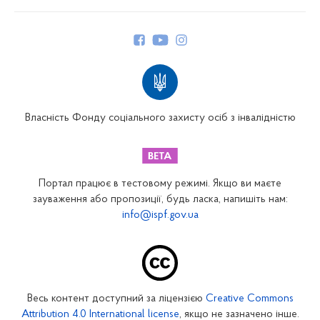
Про Фонд
Керівництво
Структура Фонду
Територіальні відділення
Вінницьке відділення
Волинське відділення
Власність Фонду соціального захисту осіб з інвалідністю
Дніпропетровське відділення
Донецьке відділення
Житомирське відділення
Портал працює в тестовому режимі. Якщо ви маєте
Закарпатське відділення
зауваження або пропозиції, будь ласка, напишіть нам:
info@ispf.gov.ua
Запорізьке відділення
Івано-Франківське відділення
Київське міське відділення
Київське обласне відділення
Весь контент доступний за ліцензією
Creative Commons
Кіровоградське відділення
Attribution 4.0 International license
, якщо не зазначено інше.