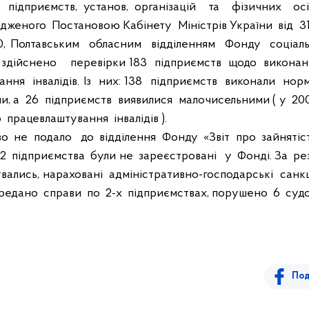
підприємств, установ, організацій
та
фізичних
ос
рдженого
Постановою Кабінету
Міністрів України
від
3
, Полтавським
обласним
відділенням
Фонду
соціал
здійснено
перевірки 183
підприємств
щодо
виконан
ання
інвалідів. Із
них: 138
підприємств
виконали
норм
и, а
26
підприємств
виявилися
малочисельними ( у
200
о
працевлаштування
інвалідів ).
во
не
подало
до
відділення
Фонду
«Звіт
про
зайнятіс
2
підприємства
були не
зареєстровані
у
Фонді. За
ре
вались, нараховані
адміністративно-господарські
санкц
редано
справи
по
2-х
підприємствах, порушено
6
суд
Под