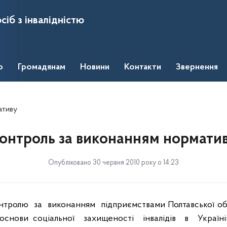
сіб з інвалідністю
о
Громадянам
Новини
Контакти
Звернення
ативу
онтроль за виконанням нормати
Опубліковано 30 червня 2010 року о 14:23
нтролю
за
виконанням
підприємствами Полтавської об
основи соціальної
захищеності
інвалідів
в
Україні