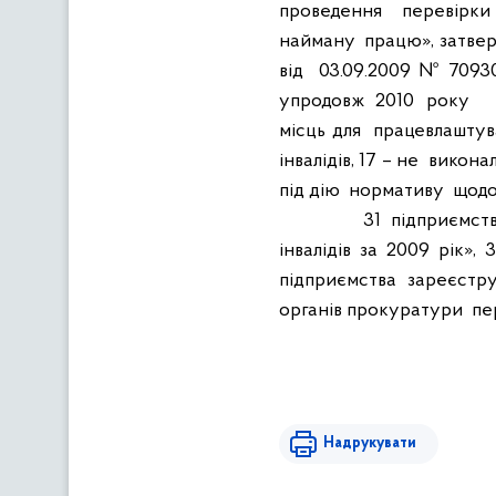
проведення
перевірки
найману
працю», затве
від
03.09.2009 № 70930
упродовж
2010
року
місць для
працевлаштув
інвалідів, 17 – не
виконал
під дію
нормативу
щод
31
підприємст
інвалідів
за
2009
рік»,
3
підприємства
зареєстру
органів прокуратури
пе
Надрукувати