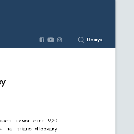
Пошук
ву
ласті
вимог
ст.ст. 19,20
»
та
згідно «Порядку