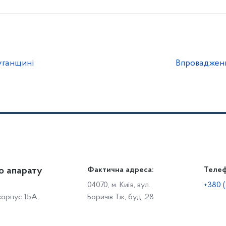
уганщині
Впроваджен
о апарату
Громадянам
Фактична адреса:
Теле
Дія
Доступ до публічної інформації
Робо
04070, м. Київ, вул.
+380 (
 корпус 15А,
Боричів Тік, буд. 28
Звіти щодо роботи із запитами на отримання публічної
С
інформації
Р
Звернення громадян
с