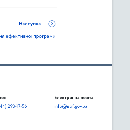
Наступна
ня ефективної програми
фон
льність
Електронна пошта
тодавцям
44) 293-17-56
info@ispf.gov.ua
плата адміністративно-господарських санкцій
еквізити для сплати адміністративно-господарських
анкцій та/або пені