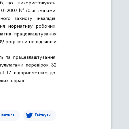
іб, що
використовують
1.01.2007 № 70 зі
змінами
ьного
захисту
інвалідів
ня
нормативу
робочих
атив
працевлаштування
9 році вони не підлягали
ть
та
працевлаштування
зультатами
перевірок
32
ії
17
підприємствам, до
ових
справ.
ілитися
Твітнути