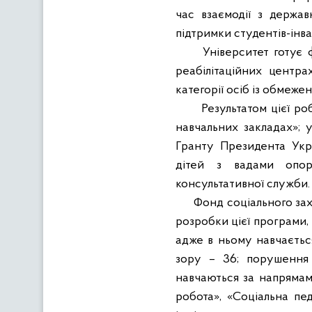
час взаємодії з держа
підтримки студентів-інвал
Університет готує 
реабілітаційних центра
категорії осіб із обмеж
Результатом цієї р
навчальних закладах»; 
Гранту Президента Укра
дітей з вадами опорн
консультативної служби.
Фонд соціального зах
розробки цієї програми,
адже в ньому навчаєтьс
зору – 36; порушення 
навчаються за напрямам
робота», «Соціальна пе