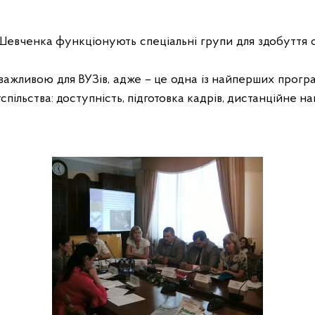
Шевченка функціонують спеціальні групи для здобуття о
ажливою для ВУЗів, адже – це одна із найперших програ
успільства: доступність, підготовка кадрів, дистанційне н