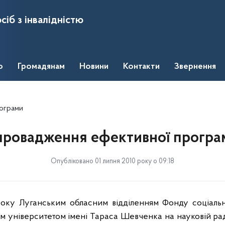
сіб з інвалідністю
о
Громадянам
Новини
Контакти
Звернення
ограми
провадження ефективної програ
Опубліковано 01 липня 2010 року о 09:18
оку Луганським обласним відділенням Фонду соціально
м університетом імені Тараса Шевченка на науковій ра