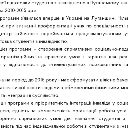
ої підготовки студентів з інвалідністю в Луганському н
 2010-2015 рр.».
програми з
’
явилася вперше в Україні на Луганщині.
Чіль
ки: при визнанні профорієнтації учня по спеціальності 
ентр зайнятості переймається працевлаштуванням уч
овка студентів з інвалідністю.
ієї програми – створення сприятливих соціально-педаг
 організаційних та правових умов і гарантів для реалі
 у відповідності до інтелектуальних, психологічних 
 на період до 2015 року і має сформувати цілісне баче
ння вищої освіти людьми з обмеженими фізичними мож
 та інтеграції в суспільство.
ії програми є пріоритетність інтеграції інваліда у со
цією; єдність та комплексність організації роботи усіх
орення сприятливих умов для навчання студентів з
ність під час індивідуальної роботи зі студентами з інва