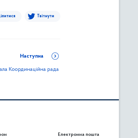
ілитися
Твітнути
Наступна
ала Координаційна рада
фон
льність
Електронна пошта