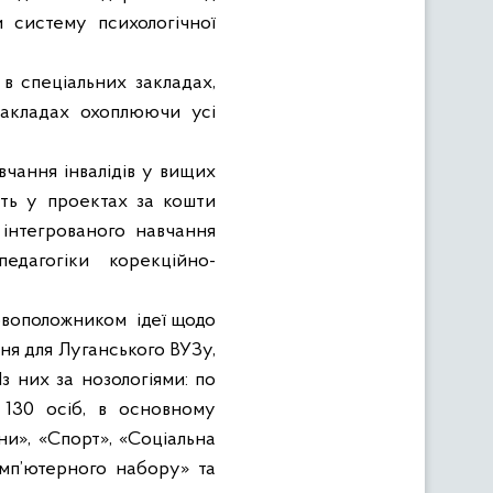
 систему психологічної
в спеціальних закладах,
 закладах охоплюючи усі
вчання інвалідів у вищих
сть у проектах за кошти
 інтегрованого навчання
едагогіки корекційно-
новоположником
ідеї щодо
ня для Луганського ВУЗу,
 них за нозологіями: по
 130 осіб, в основному
и», «Спорт», «Соціальна
омп’ютерного набору» та