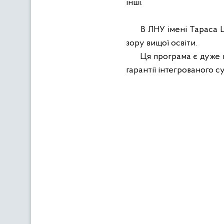
інші.
В ЛНУ імені Тараса 
зору вищої освіти.
Ця програма є дуже в
гарантії інтегрованого с