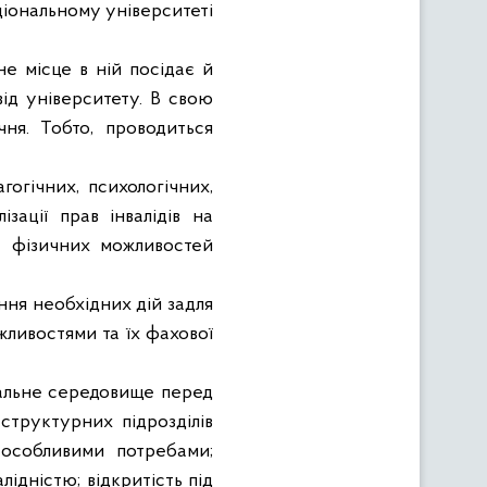
аціональному університеті
не місце в ній посідає й
від університету. В свою
ня. Тобто, проводиться
огічних, психологічних,
зації прав інвалідів на
та фізичних можливостей
ння необхідних дій задля
ливостями та їх фахової
ціальне середовище перед
 структурних підрозділів
 особливими потребами;
лідністю; відкритість під