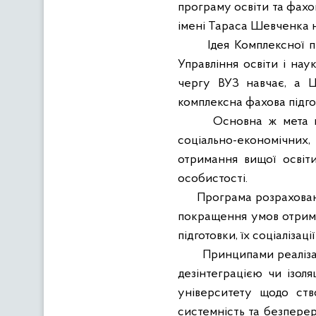
програму освіти та фахов
імені Тараса Шевченка на
Ідея Комплексної 
Управління освіти і нау
чергу ВУЗ навчає, а Ц
комплексна фахова підгот
Основна ж мета ц
соціально-економічних,
отримання вищої освіти
особистості.
Програма розрахована
покращення умов отрима
підготовки, їх соціалізації
Принципами реалізац
дезінтеграцією чи ізоля
університету щодо ств
системність та безперерв