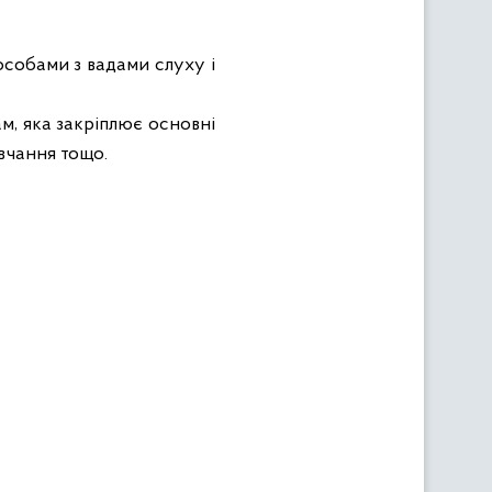
собами з вадами слуху і
м, яка закріплює основні
авчання тощо.