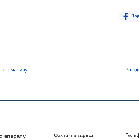
Под
м нормативу
Засід
о апарату
Громадянам
Фактична адреса:
Теле
Дія