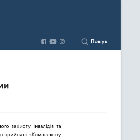
Пошук
ми
го захисту інвалідів та
ді прийнято «Комплексну