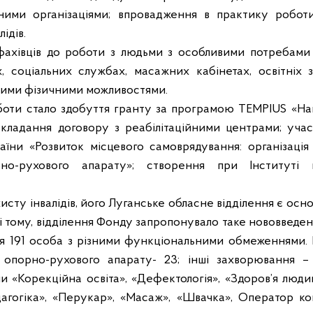
вними організаціями; впровадження в практику роботи
ідів.
фахівців до роботи з людьми з особливими потребами 
х, соціальних службах, масажних кабінетах, освітніх
еними фізичними можливостями.
оботи стало здобуття гранту за програмою
TEMPIUS
«На
укладання договору з реабілітаційними центрами; уча
їни «Розвиток місцевого самоврядування: організація
о-рухового апарату»; створення при Інституті п
исту інвалідів, його Луганське обласне відділення є ос
 і тому, відділення Фонду запропонувало таке нововведен
я 191 особа з різними функціональними обмеженнями. Із
опорно-рухового апарату- 23; інші захворювання –
и «Корекційна освіта», «Дефектологія», «Здоров
’
я
людин
дагогіка», «Перукар», «Масаж», «Швачка», Оператор к