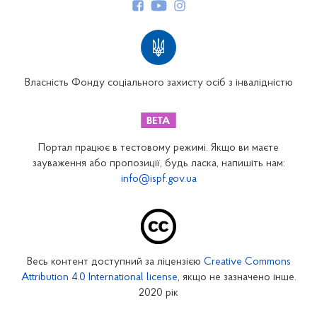
Структура Фонду
Територіальні відділення
Вінницьке відділення
Волинське відділення
Власність Фонду соціального захисту осіб з інвалідністю
Дніпропетровське відділення
Донецьке відділення
Житомирське відділення
Портал працює в тестовому режимі. Якщо ви маєте
Закарпатське відділення
зауваження або пропозиції, будь ласка, напишіть нам:
info@ispf.gov.ua
Запорізьке відділення
Івано-Франківське відділення
Київське міське відділення
Київське обласне відділення
Весь контент доступний за ліцензією
Creative Commons
Кіровоградське відділення
Attribution 4.0 International license
, якщо не зазначено інше.
Луганське відділення
2020 рік
Львівське відділення