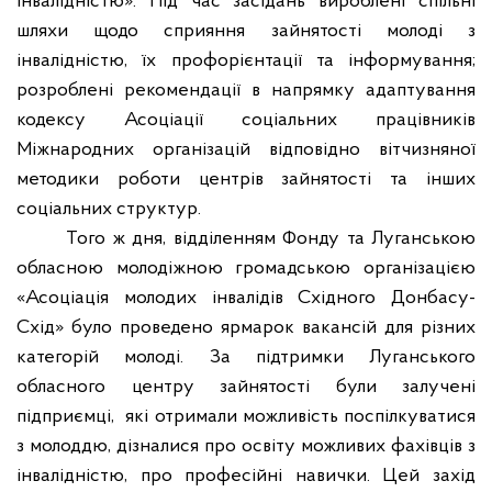
інвалідністю». Під час засідань вироблені спільні
шляхи щодо сприяння зайнятості молоді з
інвалідністю, їх профорієнтації та інформування;
розроблені рекомендації в напрямку адаптування
кодексу Асоціації соціальних працівників
Міжнародних організацій відповідно вітчизняної
методики роботи центрів зайнятості та інших
соціальних структур.
Того ж дня, відділенням Фонду та Луганською
обласною молодіжною громадською організацією
«Асоціація молодих інвалідів Східного Донбасу-
Схід» було проведено ярмарок вакансій для різних
категорій молоді. За підтримки Луганського
обласного центру зайнятості були залучені
підприємці,
які отримали можливість поспілкуватися
з молоддю, дізналися про освіту можливих фахівців з
інвалідністю, про професійні навички. Цей захід