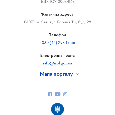
ЄДРПОУ 00034163
Фактична адреса:
04070, м. Київ, вул. Боричів Тік, буд. 28
Телефон
+380 (44) 293-17-56
Електронна пошта
info@ispf.gov.ua
Мапа порталу
Про Фонд
Керівництво
Структура Фонду
Територіальні відділення
Вінницьке відділення