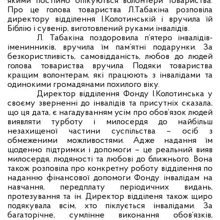
якими постійно опікуються волонтери товариства.
Про це голова товариства Л.Табакіна розповіла
директору відділення І.Колотинській і вручила їй
Біблію і сувенір, виготовлений руками інвалідів.
Л. Табакіна поздоровила п’ятеро інвалідів-
іменинників, вручила їм пам’ятні подарунки. За
безкористливість, самовідданість, любов до людей
голова товариства вручила Подяки товариства
кращим волонтерам, які працюють з інвалідами та
одинокими громадянами похилого віку.
Директор відділення Фонду І.Колотинська у
своєму зверненні до інвалідів та присутніх сказала,
що ця дата, є нагадуванням усім про обов’язок людей
виявляти турботу і милосердя до найбільш
незахищеної частини суспільства – осіб з
обмеженими можливостями. Адже надання їм
щоденно підтримки і допомоги – це реальний вияв
милосердя, людяності та любові до ближнього. Вона
також розповіла про конкретну роботу відділення по
наданню фінансової допомоги Фонду інвалідам на
навчання, передплату періодичних видань,
протезування та ін. Директор відділеня також щиро
подякувала всім, хто піклується інвалідами. За
багаторічне, сумлінне виконання обов’язків,