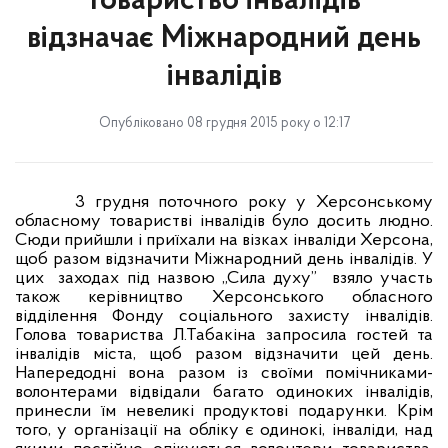
товариство інвалідів
відзначає Міжнародний день
інвалідів
Опубліковано 08 грудня 2015 року о 12:17
3 грудня поточного року у Херсонському
обласному товаристві інвалідів було досить людно.
Сюди прийшли і приїхали на візках інваліди Херсона,
щоб разом відзначити Міжнародний день інвалідів. У
цих
заходах під назвою „Сила духу”
взяло участь
також керівництво Херсонського обласного
відділення Фонду соціального захисту інвалідів.
Голова товариства Л.Табакіна запросила гостей та
інвалідів міста, щоб разом відзначити цей день.
Напередодні вона разом із своїми помічниками-
волонтерами відвідали багато одиноких інвалідів,
принесли їм невеликі продуктові подарунки. Крім
того, у організації на обліку є одинокі, інваліди, над