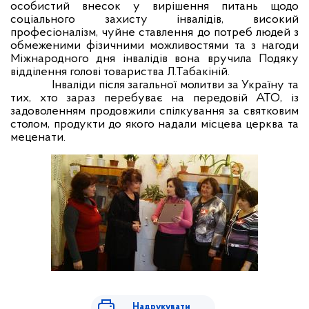
особистий внесок у вирішення питань щодо
соціального захисту інвалідів, високий
професіоналізм, чуйне ставлення до потреб людей з
обмеженими фізичними можливостями та з нагоди
Міжнародного дня інвалідів вона вручила Подяку
відділення голові товариства Л.Табакіній.
Інваліди після загальної молитви за Україну та
тих, хто зараз перебуває на передовій АТО, із
задоволенням продовжили спілкування за святковим
столом, продукти до якого надали місцева церква та
меценати.
Надрукувати