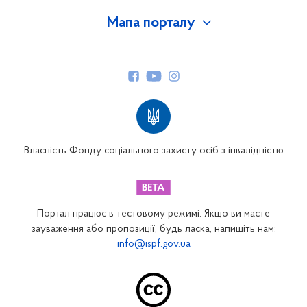
Мапа порталу
Про Фонд
Керівництво
Структура Фонду
Територіальні відділення
Вінницьке відділення
Волинське відділення
Власність Фонду соціального захисту осіб з інвалідністю
Дніпропетровське відділення
Донецьке відділення
Житомирське відділення
Портал працює в тестовому режимі. Якщо ви маєте
Закарпатське відділення
зауваження або пропозиції, будь ласка, напишіть нам:
info@ispf.gov.ua
Запорізьке відділення
Івано-Франківське відділення
Київське міське відділення