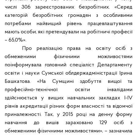
числі 306 зареєстрованих безробітних. «Серед
категорій безробітних громадян з особливими
потребами найвищий рівень працевлаштування
мають особи, які претендували на робітничі професії
– 65,0%».
Про реалізацію права на освіту осіб з
обмеженими фізичними можливостями
поінформувала головний спеціаліст Департаменту
освіти і науки Сумської облдержадміністрації Ірина
Башкатова. «На Сумщині здобуття вищої та
професійно-технічної освіти інвалідами
здійснюється у вищих навчальних закладах І-ІV
рівнів акредитації різних форм власності та відомчої
приналежності. Так, у 2015 році на денну форму
навчання до вишів зараховано 129 осіб з
обмеженими фізичними можливостями», – зазначила