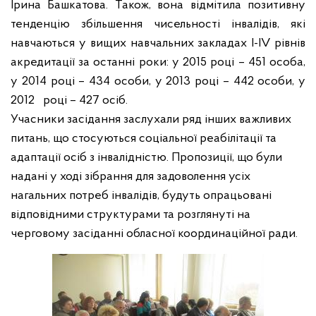
Ірина Башкатова. Також, вона відмітила позитивну
тенденцію збільшення чисельності інвалідів, які
навчаються у вищих навчальних закладах І-ІV рівнів
акредитації за останні роки: у 2015 році – 451 особа,
у 2014 році – 434 особи, у 2013 році – 442 особи, у
2012 році – 427 осіб.
Учасники засідання заслухали ряд інших важливих
питань, що стосуються соціальної реабілітації та
адаптації осіб з інвалідністю. Пропозиції, що були
надані у ході зібрання для задоволення усіх
нагальних потреб інвалідів, будуть опрацьовані
відповідними структурами та розглянуті на
черговому засіданні обласної координаційної ради.