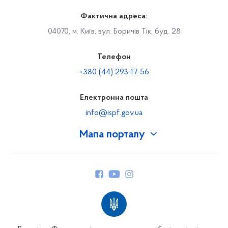
Фактична адреса:
04070, м. Київ, вул. Боричів Тік, буд. 28
Телефон
+380 (44) 293-17-56
Електронна пошта
info@ispf.gov.ua
Мапа порталу
Про Фонд
Керівництво
Структура Фонду
Територіальні відділення
Вінницьке відділення
Волинське відділення