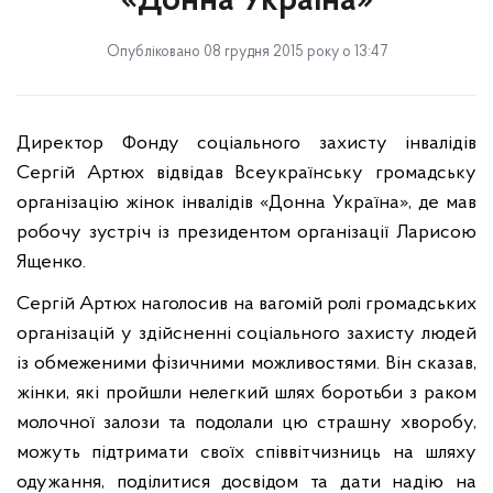
«Донна Україна»
Опубліковано 08 грудня 2015 року о 13:47
Директор Фонду соціального захисту інвалідів
Сергій Артюх відвідав Всеукраїнську громадську
організацію жінок інвалідів «Донна Україна», де мав
робочу зустріч із президентом організації Ларисою
Ященко.
Сергій Артюх наголосив на вагомій ролі громадських
організацій у здійсненні соціального захисту людей
із обмеженими фізичними можливостями. Він сказав,
жінки, які пройшли нелегкий шлях боротьби з раком
молочної залози та подолали цю страшну хворобу,
можуть підтримати своїх співвітчизниць на шляху
одужання, поділитися досвідом та дати надію на