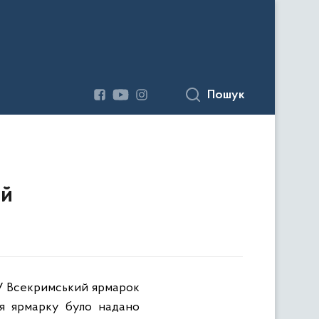
Пошук
ій
V Всекримський ярмарок
тя ярмарку було надано