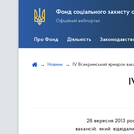
Фонд соціального захисту о
Офіційний вебпортал
Про Фонд
Діяльність
Законодавств
Новини
IV Всекримський ярмарок вак
I
28 вересня 2013 ро
вакансій, який відвідал