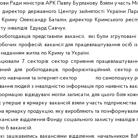
ови Ради міністрів АРК Павлу Бурлакову. Взяли участь Мі
директор державного Центру зайнятості України Лари
ів Криму Олександр Баталін, директор Кримського респу
у інвалідів
Едуард Савчук.
 роботодавців представили вакансії,
які були
згруповані 
з робочих професій, вакансії для працевлаштування осіб
 наданням житла по Криму та Україні.
цювали 7 секторів: сектор сприяння працевлаштуванн
ивний для роботодавців, профорієнтаційний, сектор 
ого навчання та інтернет-сектор
по самопошуку р
вання людей з інвалідністю інформація про наявність ва
формацію відвідувачі могли записати, для цього біля кож
ж уперше в ярмарку вакансій взяли участь підприємства
 на ярмарку продукцію, яку виробляють та поінформували 
анське відділення Фонду соціального захисту інвалідів 
о 6 вакансій.
які зацікавились вакансіями відділення, начальником В