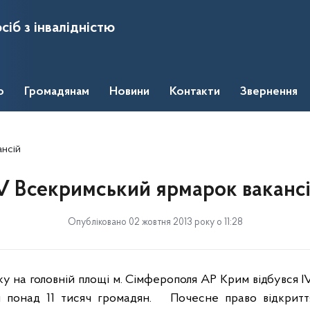
сіб з інвалідністю
о
Громадянам
Новини
Контакти
Звернення
ансій
V Всекримський ярмарок ваканс
Опубліковано 02 жовтня 2013 року о 11:28
ку на головній площі м. Сімферополя АР Крим відбувся
I
и
понад 11 тисяч громадян.
Почесне право відкрит