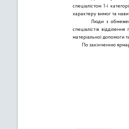
спеціалістом 1-ї катего
характеру вимог та нави
Люди з обмежен
спеціалістів відділенн
матеріальної допомоги та
По закінченню ярмар