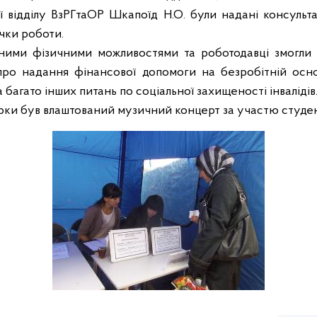
рії відділу ВзРГтаОР Шкапоїд Н.О. були надані консульта
чки роботи.
ими фізичними можливостями та роботодавці змогли о
я про надання фінансової допомоги на безробітній осно
 багато інших питань по соціальної захищеності інвалідів
ки був влаштований музичний концерт за участю студентів