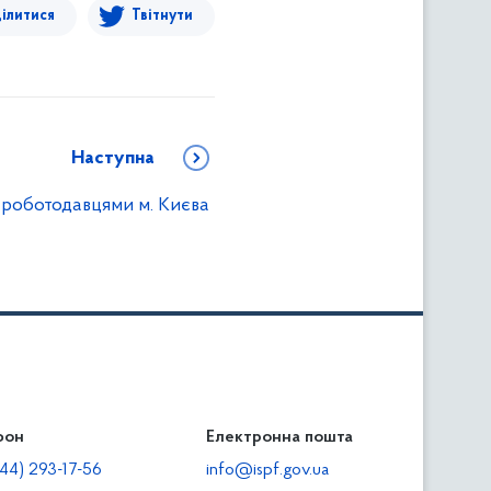
ілитися
Твітнути
Наступна
з роботодавцями м. Києва
фон
льність
Електронна пошта
тодавцям
44) 293-17-56
info@ispf.gov.ua