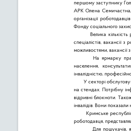
першому заступнику
Гол
АРК Олена Семичастна, 
організації роботодавц
Фонду соціального захист
Велика кількість
спеціалістів, вакансії 
можливостями, вакансії з
На ярмарку пра
населення, консультат
інвалідністю, професійн
У секторі обслугову
на стендах. Потрібну ін
відривні блокноти. Тако
інвалідів. Вони показали
Кримське республік
роботодавця, представлял
Для пошукачів, 