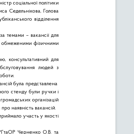
ністр соціальної політики
са Седельнікова, Голова
бліканського відділення
за темами – вакансії для
 із обмеженими фізичними
ю, консультативний для
обслуговування людей з
оботи.
кансій була представлена
ного стенду були ручки і
 громадських організацій
про наявність вакансій.
приймало участь у якості
зРГтаОР Черненко О.В. та