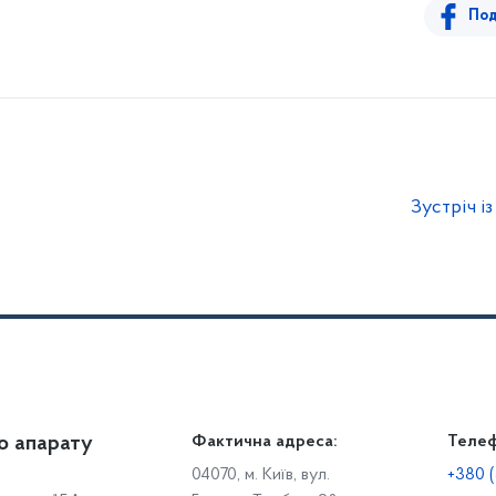
Под
Зустріч і
о апарату
Громадянам
Фактична адреса:
Теле
Дія
Доступ до публічної інформації
Робо
04070, м. Київ, вул.
+380 (