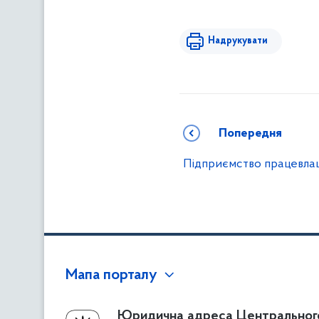
Надрукувати
Попередня
Підприємство працевлаш
Мапа порталу
Про Фонд
Юридична адреса Центральног