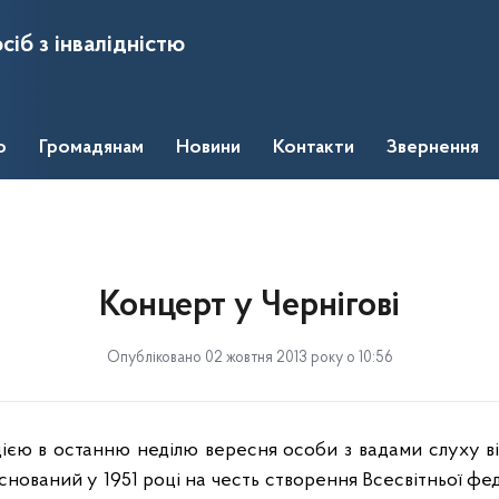
сіб з інвалідністю
о
Громадянам
Новини
Контакти
Звернення
Концерт у Чернігові
Опубліковано 02 жовтня 2013 року о 10:56
ією в останню неділю вересня особи з вадами слуху 
снований у 1951 році на честь створення Всесвітньої фе