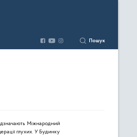
Пошук
відзначають Міжнародний
дерації глухих. У Будинку