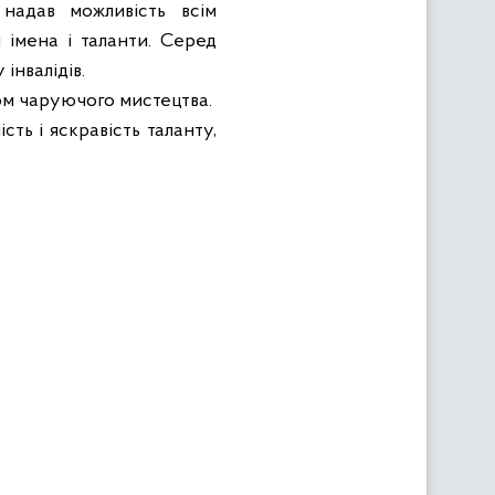
 надав можливість всім
імена і таланти. Серед
інвалідів.
ом чаруючого мистецтва.
ть і яскравість таланту,