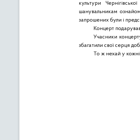
культури Чернігівсько
шанувальникам ознайом
запрошених були і предс
Концерт подарував
Учасники концерту
збагатили свої серця доб
То ж нехай у кожні