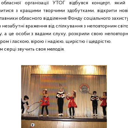
ї обласної організації УТОГ відбувся концерт, який
итися з кращими творчими здобутками, відкрити нові 
тавники обласного відділення Фонду соціального захисту 
 незабутні враження від спілкування з неповторним світ
, а це особи з вадами слуху, розкрили свою неповторніс
ром і ласкою, вірою і надією, щирістю і щедрістю.
м серці звучить своя мелодія.