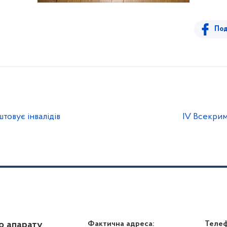
Под
товує інвалідів
IV Всекрим
о апарату
Громадянам
Фактична адреса:
Теле
Дія