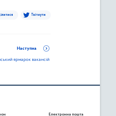
ілитися
Твітнути
Наступна
ський ярмарок вакансій
фон
льність
Електронна пошта