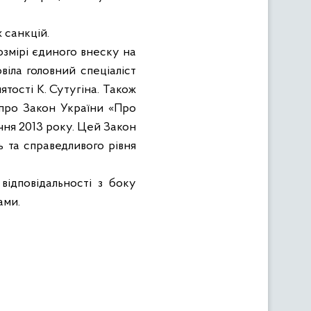
 санкцій.
змірі єдиного внеску на
віла головний спеціаліст
ятості К. Сутугіна. Також
 про Закон України «Про
ічня 2013 року. Цей Закон
 та справедливого рівня
відповідальності з боку
ами.