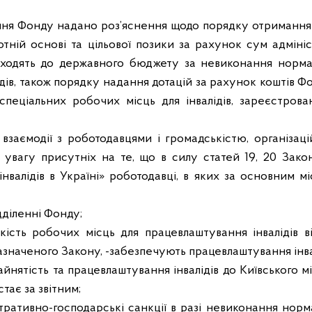
ння Фонду надано роз’яснення щодо порядку отримання
отній основі та цільової позики за рахунок сум адміні
адходять до державного бюджету за невиконання норма
дів, також порядку надання дотацій за рахунок коштів Ф
 спеціальних робочих місць для інвалідів, зареєстров
 взаємодії з роботодавцями і громадськістю, організац
 увагу присутніх на те, що в силу статей 19, 20 Зак
інвалідів в Україні» роботодавці, в яких за основним 
дділенні Фонду;
кість робочих місць для працевлаштування інвалідів в
 зазначеного Закону, -забезпечують працевлаштування інва
айнятість та працевлаштування інвалідів до Київського м
тає за звітним;
тративно-господарські санкції в разі невиконання нор