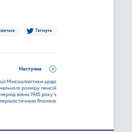
ілитися
Твітнути
Наступна
ції Мінсоцполітики щодо
мального розміру пенсій
період війни 1945 року з
мперіалістичною Японією