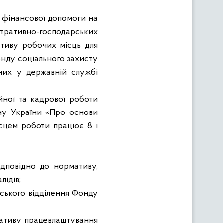
 фінансової допомоги на
стративно-господарських
тиву робочих місць для
онду соціального захисту
аних у державній службі
ійної та кадрової роботи
ону України «Про основи
місцем роботи працює 8 і
ідповідно до нормативу,
лідів;
іського відділення Фонду
мативу працевлаштування