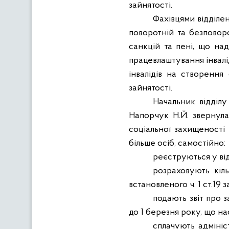
зайнятості.
Фахівцями відділе
поворотній та безповор
санкцій та пені, що н
працевлаштування інвалі
інвалідів на створення
зайнятості.
Начальник відділу
Напорчук Н.Й. звернула
соціальної захищеності 
більше осіб, самостійно:
реєструються у ві
розраховують кіль
встановленого ч. 1 ст.19
подають звіт про з
до 1 березня року, що нас
сплачують адмініс