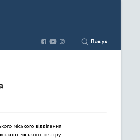
Пошук
а
ького міського відділення
вського міського центру