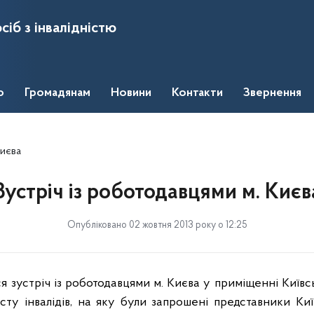
сіб з інвалідністю
о
Громадянам
Новини
Контакти
Звернення
Києва
Зустріч із роботодавцями м. Києв
Опубліковано 02 жовтня 2013 року о 12:25
ся зустріч із роботодавцями м. Києва у приміщенні Київс
сту інвалідів, на яку були запрошені представники Киї