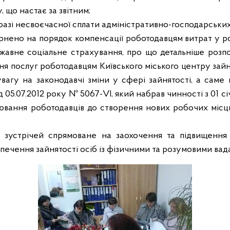
у, що настає за звітним;
разі несвоєчасної сплати адміністративно-господарських
рнено на порядок компенсації роботодавцям витрат у ро
жавне соціальне страхування, про що детальніше розпо
ння послуг роботодавцям Київського міського центру зайн
увагу на законодавчі зміни у сфері зайнятості, а саме
д 05.07.2012 року № 5067-
VI
, який набрав чинності з 01 с
вання роботодавців до створення нових робочих місць
 зустрічей спрямоване на заохочення та підвищення 
печення зайнятості осіб із фізичними та розумовими вад