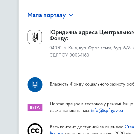
Мапа порталу
Про Фонд
Юридична адреса Центральног
Фонду:
Керівництво
04070, м. Київ, вул. Фролівська, буд. 6/8,
Структура Фонду
ЄДРПОУ 00034163
Територіальні відділення
Вінницьке відділення
Волинське відділення
Власність Фонду соціального захисту осіб
Дніпропетровське відділення
Донецьке відділення
Житомирське відділення
Портал працює в тестовому режимі. Якщо 
ласка, напишіть нам:
info@ispf.gov.ua
Закарпатське відділення
Запорізьке відділення
Весь контент доступний за ліцензією
Crea
Івано-Франківське відділення
license
, якщо не зазначено інше. 2020 рік