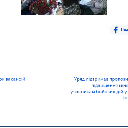
Под
ок вакансій
Уряд підтримав пропози
підвищення міні
учасникам бойових дій у 
і