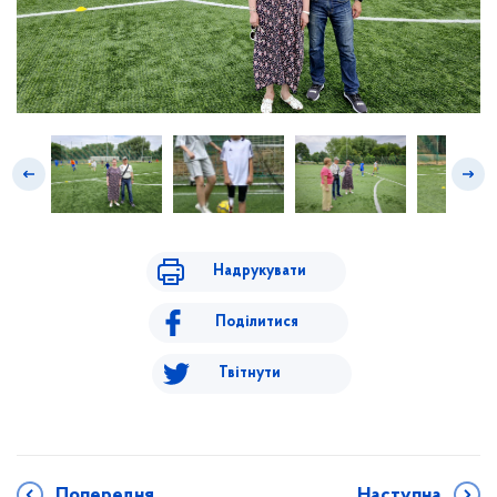
Надрукувати
Поділитися
Твітнути
Попередня
Наступна